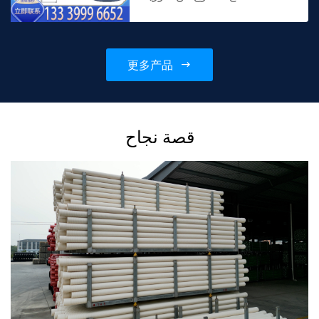
البولي فينيل المكلور (كبفك)
كمادة خام ، مع 45 و 90 تصميم
زاوية ، مناسبة ل كبفك اتصال
更多产品
الأنابيب ال...
قصة نجاح