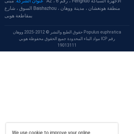
عنوان الشركة:
مبنى A2 ، رقم 6 ، Fenghuo الأجهزة السباكة
السوق ، شارع Baishazhou ، منطقة هونغشان ، مدينة ووهان
بمقاطعة هوبى
حقوق الطبع والنشر © 2012-2025 ووهان Populus euphratica
مواد البناء المحدودة جميع الحقوق محفوظة هوبي ICP رقم
19013111
We use
cookie
to improve your online