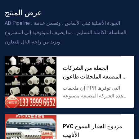
عرض المنتج
AD Pipeline ، الجودة الأصلية تبني الأساس ، وتضمن خدمة
السلسلة الكاملة التسليم ، مما يضيف الموثوقية إلى المشروع
ويزيد من راحة البال للتعاون.
الجملة من الشركات
المصنعة الملحقات طاعون
المجترات الصغيرة ،
إن ملحقات PPR التي توفرها
هذه الشركة المصنعة مصنوعة
من مادة البولي بروبيلين (PPR)
كمواد خام ، تغطي مجموعة
متنوعة من أنواع الاتصال ،
PVC مزدوج الجدار المموج
المصممة خصيصًا لتوصيل نظ...
الأنابيب