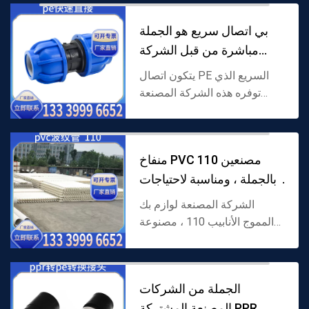
السابقة بالتساوي على جدار
بي اتصال سريع هو الجملة
الأنبوب. لديها كل من...
مباشرة من قبل الشركة
المصنعة ، ومناس
يتكون اتصال PE السريع الذي
توفره هذه الشركة المصنعة
مباشرة من البولي إيثيلين (PE)
كمادة خام ، ويعتمد هيكل اتصال
سريع خالٍ من الحرارة. يمكن أن
منفاخ PVC 110 مصنعين
يدرك الاتصال ا...
بالجملة ، ومناسبة لاحتياجات
الصرف الصحي
الشركة المصنعة لوازم بك
المموج الأنابيب 110 ، مصنوعة
من البولي فينيل كلورايد (بك)
كمادة خام ، 110mm القطر مع
دوامة المموج هيكل ، كل من
الجملة من الشركات
المرونة ومقاومة تأثير...
المصنعة المشتركة PPR