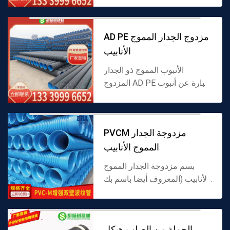
البولي بروبلين كوبوليمر عشوائي
، هو أنبوب المواد طاعون
المجترات الصغ...
AD PE مزدوج الجدار المموج
الأنابيب
الأنبوب المموج ذو الجدار
المزدوج AD PE عبارة عن أنبوب
مموج مصنوع من مادة PE.
الجدار الداخلي سلس والجدار
الخارجي مموج. وهي مصنوعة
PVCM مزدوجة الجدار
من مواد قابلة للتكيف ولها ك...
المموج الأنابيب
بسم مزدوجة الجدار المموج
الأنابيب (المعروف أيضا باسم بك
مزدوجة الجدار المموج الأنابيب ،
بسم المموج الأنابيب) ، مصنوعة
من بسم كمادة خام ، مزدوجة
الجملة من الصلب هيكل