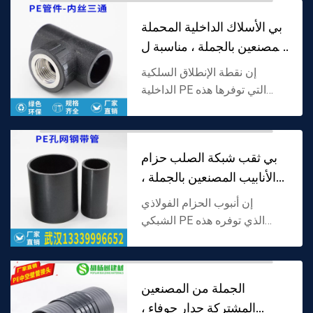
نهاية واحدة مدمجة في الخيط ،
بي الأسلاك الداخلية المحملة
المصممة خصيصا ل...
المصنعين بالجملة ، مناسبة ل
بي ا
إن نقطة الإنطلاق السلكية
الداخلية PE التي توفرها هذه
الشركة المصنعة مصنوعة من
البولي إيثيلين (PE) كمادة خام ،
ويحتوي منفذ الفرع على هيكل
بي ثقب شبكة الصلب حزام
خيط مدمج. وهي مصممة...
الأنابيب المصنعين بالجملة ،
مناسبة لا
إن أنبوب الحزام الفولاذي
الشبكي PE الذي توفره هذه
الشركة المصنعة مصنوع من PE
كطبقة خارجية وحزام فولاذي
شبكي كطبقة تعزيز. لديها كل من
الجملة من المصنعين
مقاومة التآكل PE ومحمل ...
المشتركة جدار جوفاء ،