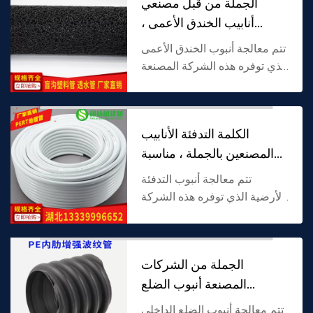
الجملة من قبل مصنعي
مصمم خصي...
أنابيب الخندق الأعمى ،
ومناسبة لاحتياجات
تتم معالجة أنبوب الخندق الأعمى
الذي توفره هذه الشركة المصنعة
بمواد قابلة للاختراق مضادة
للتآكل ، بنية مجوفة أو مسامية
مدمجة ، مصممة خصيصًا للتسلل
الكلمة التدفئة الأنابيب
وتصريف الم...
المصنعين بالجملة ، مناسبة
للمنزل الت
تتم معالجة أنبوب التدفئة
الأرضية الذي توفره هذه الشركة
المصنعة بمواد خاصة مناسبة
لمشاهد التدفئة ، مع مقاومة
جيدة للحرارة ومرونة ، مصممة
الجملة من الشركات
خصيصًا لتدوير الماء ...
المصنعة أنبوب الضلع
الداخلية ، ومناسبة لنق
تتم معالجة أنبوب الضلع الداخلي