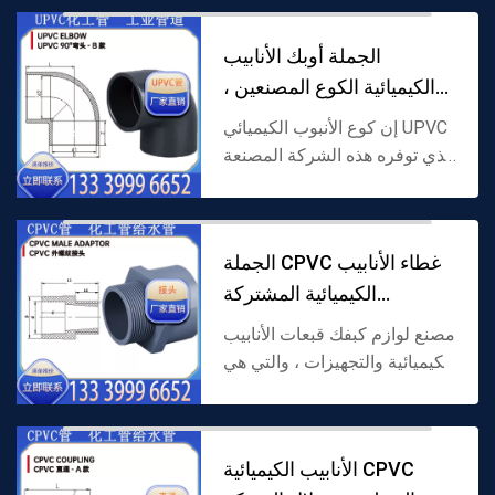
خام ، مع مقاومة التآكل جيدة
والاستقرار ، ومناسبة ل خفيفة
الجملة أوبك الأنابيب
تآكل...
الكيميائية الكوع المصنعين ،
ومناسبة لاح
إن كوع الأنبوب الكيميائي UPVC
الذي توفره هذه الشركة المصنعة
مصنوع من كلوريد البولي فينيل
الصلب (UPVC) كمادة خام ، مع
تصميم زاوية 45 درجة و 90
الجملة CPVC غطاء الأنابيب
درجة ، مناسب ل...
الكيميائية المشتركة
المصنعين ، ومن
مصنع لوازم كبفك قبعات الأنابيب
الكيميائية والتجهيزات ، والتي هي
مصنوعة من كلوريد البولي فينيل
المكلور (كبفك) كمواد خام.
وتستخدم قبعات الأنابيب لختم
الأنابيب الكيميائية CPVC
ميناء ال...