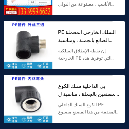
الأنابيب ، مصنوعة من البولي
فينيل كلورايد (بك) كمادة خام ،
مع خصائص بصرية شفافة ،
يمكن عرض حدسي حالة الكابل
PE السلك الخارجي المحملة
الداخلي ، كل من الحما...
الصانع بالجملة ، ومناسبة
لأنابيب PE
إن نقطة الإنطلاق السلكية
الخارجية PE التي توفرها هذه
الشركة المصنعة مصنوعة من
البولي إيثيلين (PE) كمادة خام ،
مع هيكل الخيط الخارجي في
بي الداخلية سلك الكوع
ميناء الفرع ، المصممة...
المصنعين بالجملة ، مناسبة ل
بي الأنابي
الكوع السلك الداخلي PE
المقدمة من هذا المصنع مصنوع
من البولي ايثيلين (PE) كمادة
خام ، نهاية واحدة هي واجهة PE ،