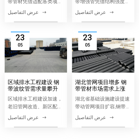
带管材凭借适配各类项目
带增强管凭借结构强度
的优势，广泛应用于市政
高、耐腐蚀、施工便捷等
عرض التفاصيل
عرض التفاصيل
工程、排水系统、建筑管
优势，在市政排水排污工
道等领域，以优质性能助
程中广泛应用，成为工程
力本地工程高效推进。
质量与效益的可靠保障。
23
23
05
05
区域排水工程建设 钢
湖北管网项目增多 钢
带波纹管需求量攀升
带管材市场需求上涨
区域排水工程建设加速，
湖北省基础设施建设提速
老旧管网改造、新区配套
带动管网项目扩容,钢带管
等项目推动排水管材需求
材因高强度、耐腐蚀等优
عرض التفاصيل
عرض التفاصيل
增长，钢带波纹管因环刚
势需求增长,市政、燃气等
度高、耐腐蚀、安装便捷
领域应用广泛,成为区域管
等优势，成为排水工程优
网建设主流材料。