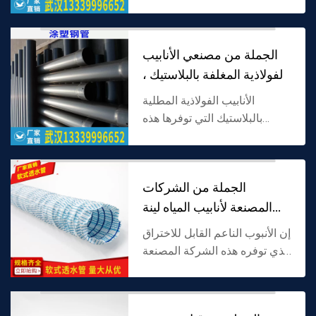
الشركة المصنعة مصنوع من
مادة البولي بروبيلين (PPHM)
كمادة خام ، ويعتمد الهيكل
الجملة من مصنعي الأنابيب
المموج المزدوج الجدار ...
الفولاذية المغلفة بالبلاستيك ،
ومنا
الأنابيب الفولاذية المطلية
بالبلاستيك التي توفرها هذه
الشركة المصنعة مصنوعة من
أنابيب فولاذية كمادة أساسية
ومغلفة بطبقة مضادة للتآكل.
الجملة من الشركات
لديها كل من قوة الصلب ...
المصنعة لأنابيب المياه لينة
نفاذية ، ومناس
إن الأنبوب الناعم القابل للاختراق
الذي توفره هذه الشركة المصنعة
مصنوع من مادة مرنة قابلة
للاختراق ، هيكل استمالة مسامي
مدمج ، نفاذية عالية ومرونة ،