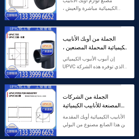
مصنع لوازم أوبك الأنابيب
الكيميائية مباشرة والعيش ،
مصنوعة من البولي فينيل كلوريد
جامدة (أوبك) كمواد خام ،
تستخدم مباشرة ل خط أنابيب
الجملة من أوبك الأنابيب
اتصال مستقيم ، مرنة لرس...
الكيميائية المحملة المصنعين ،
ومناسب
إن أنبوب الأنبوب الكيميائي
UPVC الذي توفره هذه الشركة
المصنعة مصنوع من كلوريد
البولي فينيل الصلب (UPVC)
كمادة خام ، ويعتمد هيكل الفرع ،
الجملة من الشركات
وهو مصمم خصيصًا لاتص...
المصنعة للأنابيب الكيميائية
UPVC ، ومناسبة
الأنابيب الكيميائية أوبك المقدمة
من هذا الصانع مصنوع من البولي
فينيل كلوريد جامدة (أوبك) كمادة