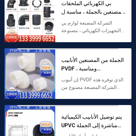
بي الكهربائي الملحقات
ترتبط الأنابيب ارتباطًا وثيقً...
المصنعين بالجملة ، مناسبة ل
بي الأنابي
الشركة المصنعة لوازم بي
التجهيزات الكهربائي ، مصنوعة
من البولي ايثيلين (بي) كمواد خام
، المدمج في هيكل الأسلاك
الكهربائية ، من خلال لحام
الجملة من المصنعين الأنابيب
الكهربائي لتحقيق ات...
PVDF ، ومناسبة
لسيناريوهات النقل
إن أنبوب PVDF الذي توفره هذه
الشركة المصنعة مصنوع من
فلوريد البولي فينيل (PVDF)
كمادة خام ، مع مقاومة قوية
للتآكل ومقاومة ممتازة للحرارة.
يتم توصيل الأنابيب الكيميائية
إنه مصمم خصيصًا لن...
UPVC مباشرة إلى الجملة
من الشر