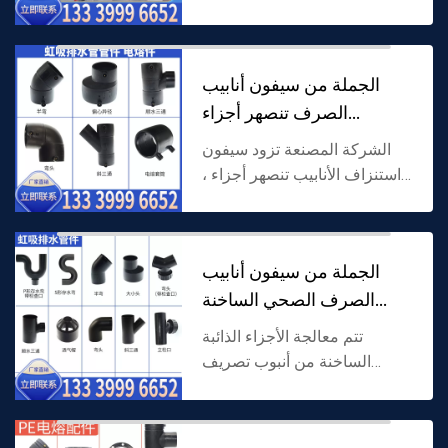
المصنعة مصنوعة من كلوريد
البولي فينيل (PVC) كمادة خام
ومكونات مثبطة للهب مضافة.
الجملة من سيفون أنابيب
الهيكل المموج لديه كل من ال...
الصرف تنصهر أجزاء
المصنعين ، ومناسبة
الشركة المصنعة تزود سيفون
استنزاف الأنابيب تنصهر أجزاء ،
للتكيف مع نظام الصرف سيفون
من معالجة المواد الخاصة ،
المدمج في سلك التدفئة
الجملة من سيفون أنابيب
الكهربائية من خلال لحام ...
الصرف الصحي الساخنة
تذوب أجزاء المصنع
تتم معالجة الأجزاء الذائبة
الساخنة من أنبوب تصريف
السيفون الذي توفره هذه
الشركة المصنعة بمواد خاصة
مناسبة لنظام تصريف السيفون.