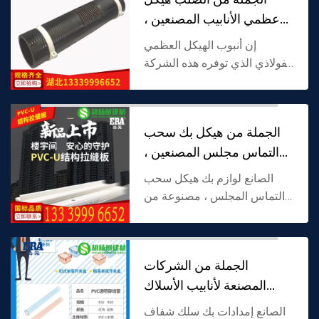
الجدار تصميم...
عظمي الأنابيب المصنعين ،
ومناسبة لارتفا
إن أنبوب الهيكل العظمي
الفولاذي الذي توفره هذه الشركة
المصنعة مصنوع من البلاستيك
كركيزة وهيكل عظمي من
الصلب كطبقة تقوية. لديها كل
الجملة من هيكل بك سحب
من مقاومة التآكل البلاستيك...
التماس مجلس المصنعين ،
ومناسبة لاحتياج
الصانع لوازم بك هيكل سحب
التماس المجلس ، مصنوعة من
البولي فينيل كلورايد (بك) كمادة
خام ، مع مرونة جيدة ومكافحة--
الشيخوخة ، المصممة خصيصا
الجملة من الشركات
لبناء هيكل توسيع ت...
المصنعة لأنابيب الأسلاك
البلاستيكية الشفاف
الصانع إمدادات بك سلك شفاف