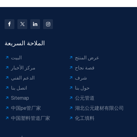
选，需求持续攀升。
الملاحة السريعة
عرض المنتج
البيت
قصة نجاح
مركز الأخبار
شرف
الدعم الفني
حول بنا
اتصل بنا
Sitemap
公元管道
中国pe管厂家
湖北公元建材有限公司
中国塑料管道厂家
化工填料