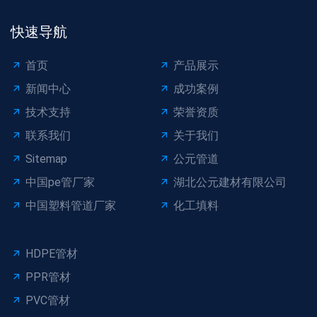
快速导航
首页
产品展示
新闻中心
成功案例
技术支持
荣誉资质
联系我们
关于我们
Sitemap
公元管道
中国pe管厂家
湖北公元建材有限公司
中国塑料管道厂家
化工填料
HDPE管材
PPR管材
PVC管材