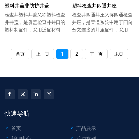
塑料井盖非防护井盖
塑料检查井四通井座
检查井塑料井盖又称塑料检查
检查井四通井座又称四通检查
井井盖，是覆盖检查井井口的
井座，是管道系统中用于四向
塑料制配件，采用适配材料制
分支连接的井座配件，采用适
成，具备一定的承重性与密封
配材料制成，结构稳固，可实
性，能保护井口安...
现主管道与多个分...
首页
上一页
1
2
下一页
末页
快速导航
首页
产品展示
新闻中心
成功案例