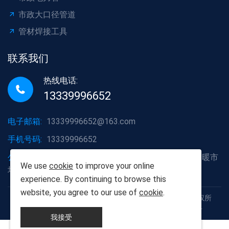
市政大口径管道
管材焊接工具
联系我们
热线电话:
13339996652
电子邮箱:
13339996652@163.com
手机号码:
13339996652
公司地址:
湖北省武汉市洪山区白沙洲大道烽火五金水暖市
We use
cookie
to improve your online
场A2栋6号
experience. By continuing to browse this
website, you agree to our use of
cookie
.
Copyright © 2012-2025 武汉胡杨树建材有限责任公司 版权所
有 鄂ICP备19013111号 鄂公网安备42011102005926号
我接受