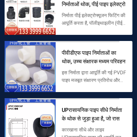
निर्माताओं थोक, पीई पाइप इलेक्ट्रो
निर्माता पीई इलेक्ट्रोफ्यूजन फिटिंग की
आपूर्ति करता है, पॉलीइथाइलीन (पीई)
से बना कच्चे माल के रूप में, बिल्ट-इन
इलेक्ट्रिक वायर संरचना,
इलेक्ट्रोफ्यूजन वेल्...
पीवीडीएफ पाइप निर्माताओं का
थोक, उच्च संक्षारक मध्यम परिवहन
इस निर्माता द्वारा आपूर्ति की गई PVDF
पाइप मजबूत संक्षारण प्रतिरोध और
उत्कृष्ट तापमान प्रतिरोध के साथ
कच्चे माल के रूप में पॉलीविनाइलिडीन
फ्लोराइड (PVDF) से...
UPरासायनिक पाइप सीधे निर्माता
के थोक से जुड़ा हुआ है, जो रास
कारखाना सीधे और लाइव