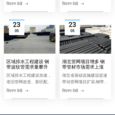
的优势，广泛应用于市政
高、耐腐蚀、施工便捷等
विवरण देखें
विवरण देखें
工程、排水系统、建筑管
优势，在市政排水排污工
道等领域，以优质性能助
程中广泛应用，成为工程
力本地工程高效推进。
质量与效益的可靠保障。
23
23
05
05
区域排水工程建设 钢
湖北管网项目增多 钢
带波纹管需求量攀升
带管材市场需求上涨
区域排水工程建设加速，
湖北省基础设施建设提速
老旧管网改造、新区配套
带动管网项目扩容,钢带管
等项目推动排水管材需求
材因高强度、耐腐蚀等优
विवरण देखें
विवरण देखें
增长，钢带波纹管因环刚
势需求增长,市政、燃气等
度高、耐腐蚀、安装便捷
领域应用广泛,成为区域管
等优势，成为排水工程优
网建设主流材料。
选，需求持续攀升。