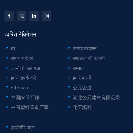
त्वरित नेविगेशन
घर
उत्पाद प्रदर्शन
समाचार केंद्र
सफलता की कहानी
तकनीकी सहायता
सम्मान
हमसे संपर्क करें
हमारे बारे में
Sitemap
公元管道
中国pe管厂家
湖北公元建材有限公司
中国塑料管道厂家
化工填料
एचडीपीई पाइप