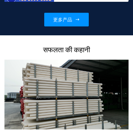
(CPVC) से बनी है, जिसमें 45 और
90 कोण डिजाइन, CPपाइप स...
更多产品
सफलता की कहानी