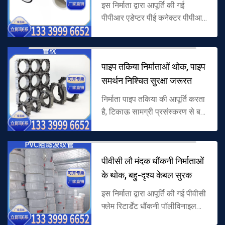
इस निर्माता द्वारा आपूर्ति की गई
पीपीआर एडेप्टर पीई कनेक्टर पीपीआर
और पीई दोहरे सामग्री समग्र संरचना
को अपनाता है, जो विशेष रूप से
पीपीआर पाइप और पीई पाइप क...
पाइप तकिया निर्माताओं थोक, पाइप
समर्थन निश्चित सुरक्षा जरूरत
निर्माता पाइप तकिया की आपूर्ति करता
है, टिकाऊ सामग्री प्रसंस्करण से बना
है, पाइपलाइन समर्थन संरचना का मूल,
पाइपलाइन को स्थिर कर सकता है
और जमीन पहनने को अलग...
पीवीसी लौ मंदक धौंकनी निर्माताओं
के थोक, बहु-दृश्य केबल सुरक
इस निर्माता द्वारा आपूर्ति की गई पीवीसी
फ्लेम रिटार्डेंट धौंकनी पॉलीविनाइल
क्लोराइड (पीवीसी) से कच्चे माल के