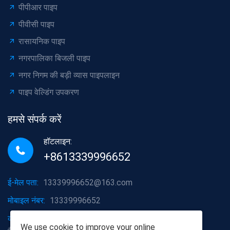
पीपीआर पाइप
पीवीसी पाइप
रासायनिक पाइप
नगरपालिका बिजली पाइप
नगर निगम की बड़ी व्यास पाइपलाइन
पाइप वेल्डिंग उपकरण
हमसे संपर्क करें
हॉटलाइन:
+8613339996652
ई-मेल पता:
13339996652@163.com
मोबाइल नंबर:
13339996652
कंपनी का पता:
बिल्डिंग ए 2, नंबर 6, फेनघुओ हार्डवेयर प्लंबिंग मार्केट,
We use
cookie
to improve your online