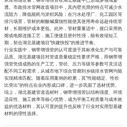
从应用场景看，钢带增强管在湖北基建中已形成多领域渗
透。市政排水管网改造项目中，其内壁光滑的特点可减少水
流阻力，降低能耗与淤积风险；在污水处理厂、化工园区等
排污场景，管材的耐酸碱腐蚀性能使其使用寿命远超传统管
材，长期维护成本更低。此外，管材重量适中，接口采用热
熔或电熔连接工艺，施工便捷且密封性强，能有效缩短工
期，契合湖北基建项目“快建快投”的推进节奏。
行业实践中，钢带增强管的认可度源于其标准化生产与可靠
品质。湖北基建项目对管道质量稳定性要求严格，而钢带增
强管凭借成熟的生产工艺，管径、压力等级等参数可灵活适
配不同工程需求，从城市地下综合管廊到乡镇排水管网均能
实现精准匹配。随着应用案例的积累，其“性能稳定、性价
比突出”的特点在业内形成口碑，进一步巩固了选材优势。
综上，湖北基建管道选材时，钢带增强管以结构强度、环境
适应性、施工效率等核心优势，成为平衡工程质量与成本效
益的优选材料，其认可度的提升也反映了行业对实用型基建
材料的理性选择。