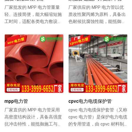
厂家批发的 MPP 电力管重量
厂家供应的 MPP 电力管以优
轻、连接简便，能大幅缩短施
质改性聚丙烯为原料，具备出
工时间，适配各类电力敷设场
色耐候抗腐蚀性能，能抵御高
景，支持批量采购，详情可联
温、低温及酸碱环境侵蚀，适
系 1333...
配户外复杂敷...
mpp电力管
cpvc电力电缆保护管
厂家直供的 MPP 电力管采用
cpvc 电力电缆保护套管（又称
高密度结构设计，具备高强度
cpvc 电力管）是保护电力电缆
抗冲击特性，能抵御施工与使
的专用管道，由 cpvc 材料制
用中的外力挤压，保障电缆安
成，绝缘性佳，防护性好...