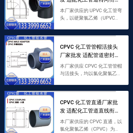
需求
本厂家供应的 UPVC 化工管弯
头，以硬聚氯乙烯（UPVC）
为原料制成，含 45、90 角度
设计，适配 UPVC 化工管道转
向衔接，耐轻度腐蚀且性能稳
CPVC 化工管管帽活接头
定，支...
厂家批发 适配管道密封衔
接需求
本厂家供应 CPVC 化工管管帽
与活接头，均以氯化聚氯乙烯
（CPVC）为原料制成，管帽
用于管道端口密封，活接头适
配管道灵活衔接，耐腐耐温，
CPVC 化工管直通厂家批
支持批发，详情可联...
发 适配化工管道直线衔接
需求
本厂家供应的 CPVC 直通，以
氯化聚氯乙烯（CPVC）为原