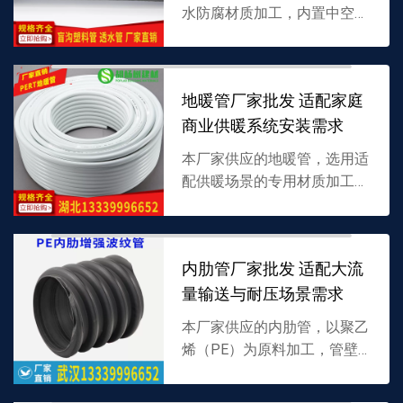
水防腐材质加工，内置中空或
多孔结构，专为地下积水渗透
排出设计，适配多场景排水工
程，支持批发，详情可联系
地暖管厂家批发 适配家庭
13339996652。
商业供暖系统安装需求
本厂家供应的地暖管，选用适
配供暖场景的专用材质加工，
具备良好耐热性与柔韧性，专
为地暖系统热水循环设计，支
持批发，详情可联系
内肋管厂家批发 适配大流
13339996652。
量输送与耐压场景需求
本厂家供应的内肋管，以聚乙
烯（PE）为原料加工，管壁
内置加强肋结构，兼具高耐压
性与大流量输送能力，适配多