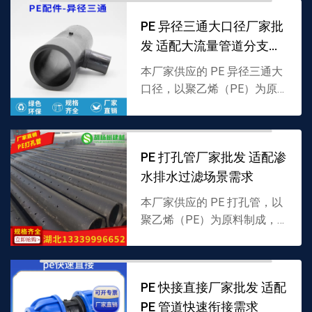
场景流体传输，支持批发，详
PE 异径三通大口径厂家批
情可联系 13339996...
发 适配大流量管道分支需
求
本厂家供应的 PE 异径三通大
口径，以聚乙烯（PE）为原
料制成，采用主支口径不同的
分支结构，专为大流量 PE 管
道分流 / 汇流设计，耐低温且
PE 打孔管厂家批发 适配渗
密封性强，支持...
水排水过滤场景需求
本厂家供应的 PE 打孔管，以
聚乙烯（PE）为原料制成，
管壁均匀分布透水孔，兼具渗
水过滤与排水功能，适配多场
景渗透排水，支持批发，详情
PE 快接直接厂家批发 适配
可联系 1333999...
PE 管道快速衔接需求