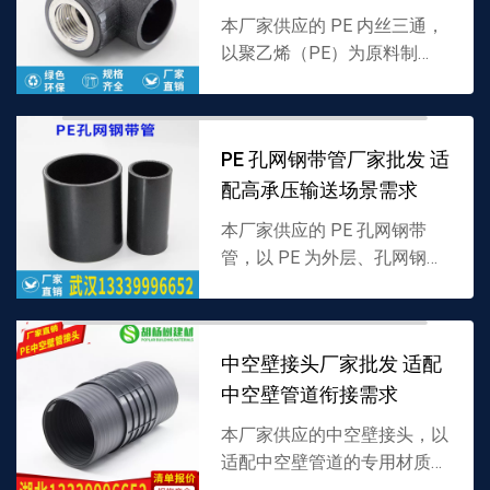
本厂家供应的 PE 内丝三通，
以聚乙烯（PE）为原料制
成，分支口内置螺纹结构，专
为 PE 管道带丝口分流设计，
密封性强且适配多介质，支持
PE 孔网钢带管厂家批发 适
批发，详情可联系 1...
配高承压输送场景需求
本厂家供应的 PE 孔网钢带
管，以 PE 为外层、孔网钢带
为增强层复合制成，兼具 PE
耐腐蚀性与钢带承压性，适配
多介质输送，支持批发，详情
中空壁接头厂家批发 适配
可联系 1333...
中空壁管道衔接需求
本厂家供应的中空壁接头，以
适配中空壁管道的专用材质制
成，采用贴合中空壁结构的衔