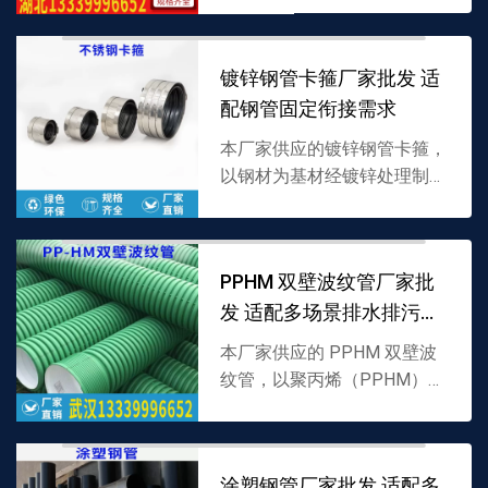
接设计，密封性强且适配管道
承压，支持批发，详情可联系
镀锌钢管卡箍厂家批发 适
13339996652。
配钢管固定衔接需求
本厂家供应的镀锌钢管卡箍，
以钢材为基材经镀锌处理制
成，采用卡扣式固定结构，专
为镀锌钢管安装固定设计，防
腐蚀且稳固性强，支持批发，
PPHM 双壁波纹管厂家批
详情可联系 13339996...
发 适配多场景排水排污需
求
本厂家供应的 PPHM 双壁波
纹管，以聚丙烯（PPHM）为
原料制成，采用内外双壁波纹
结构，兼具抗压强与耐腐蚀
性，适配排水排污场景，支持
涂塑钢管厂家批发 适配多