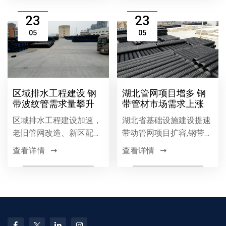
力本地工程高效推进。
质量与效益的可靠保障。
23
23
05
05
区域排水工程建设 钢
湖北管网项目增多 钢
带波纹管需求量攀升
带管材市场需求上涨
区域排水工程建设加速，
湖北省基础设施建设提速
老旧管网改造、新区配套
带动管网项目扩容,钢带管
等项目推动排水管材需求
材因高强度、耐腐蚀等优
查看详情
查看详情
增长，钢带波纹管因环刚
势需求增长,市政、燃气等
度高、耐腐蚀、安装便捷
领域应用广泛,成为区域管
等优势，成为排水工程优
网建设主流材料。
选，需求持续攀升。