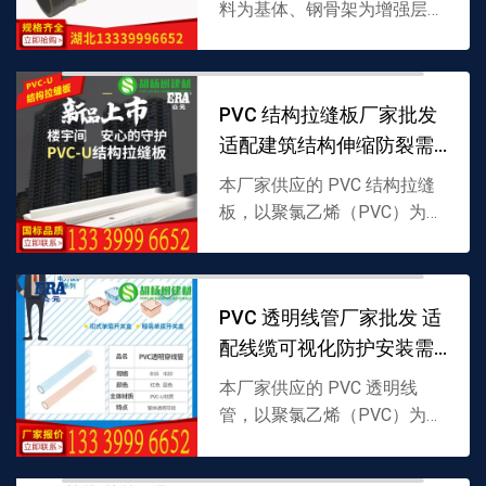
料为基体、钢骨架为增强层复
合制成，兼具塑料耐腐蚀性与
钢材承压性，适配多种介质输
送，支持批发，详情可联系
PVC 结构拉缝板厂家批发
13339996652。
适配建筑结构伸缩防裂需
求
本厂家供应的 PVC 结构拉缝
板，以聚氯乙烯（PVC）为原
料制成，具备良好弹性与抗老
化性，专为建筑结构伸缩缝填
充设计，可减少墙体开裂，支
PVC 透明线管厂家批发 适
持批发，详情可联系 ...
配线缆可视化防护安装需
求
本厂家供应的 PVC 透明线
管，以聚氯乙烯（PVC）为原
料制成，具备透明可视特性，
能直观查看内部线缆状态，兼