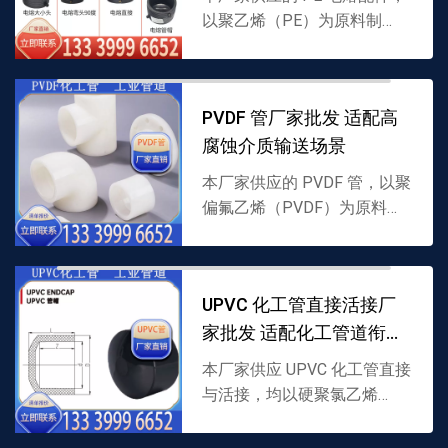
以聚乙烯（PE）为原料制
成，内置电热丝结构，通过电
熔焊接实现 PE 管道紧密衔
接，适配多种介质输送，支持
PVDF 管厂家批发 适配高
批发，详情可联系 13...
腐蚀介质输送场景
本厂家供应的 PVDF 管，以聚
偏氟乙烯（PVDF）为原料制
成，耐强腐蚀且耐温性优，专
为高腐蚀介质输送设计，支持
批发，详情可联系
UPVC 化工管直接活接厂
13339996652。
家批发 适配化工管道衔接
需求
本厂家供应 UPVC 化工管直接
与活接，均以硬聚氯乙烯
（UPVC）为原料制成，直接
用于管道直线衔接，活接适配