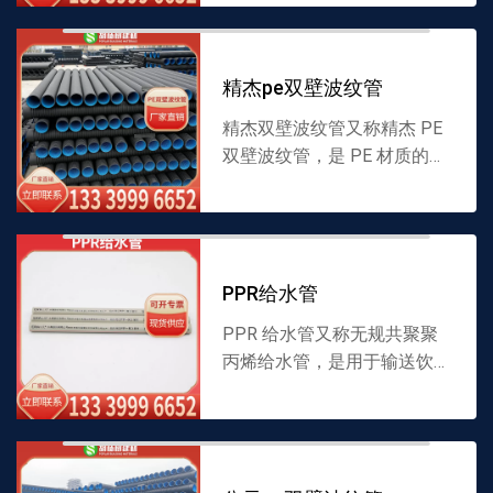
采用适配材料制成，兼具结构
强度与柔韧性，适配多种液体
输送场景，安装便捷。...
精杰pe双壁波纹管
精杰双壁波纹管又称精杰 PE
双壁波纹管，是 PE 材质的波
纹状管道，内壁光滑、外壁呈
波纹结构，采用适配材料制
成，兼具强度与柔韧性，适配
多种液体输送场景。厂...
PPR给水管
PPR 给水管又称无规共聚聚
丙烯给水管，是用于输送饮用
水的 PPR 材质管道，内壁光
滑不易结垢，采用适配材料制
成，具备耐腐蚀性，适配各类
给水场景，安装便捷。...