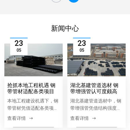
新闻中心
23
23
05
05
抢抓本地工程机遇 钢
湖北基建管道选材 钢
带管材适配各类项目
带增强管认可度颇高
本地工程建设机遇下，钢
湖北基建管道选材中，钢
带管材凭借适配各类项目
带增强管凭借结构强度
的优势，广泛应用于市政
高、耐腐蚀、施工便捷等
查看详情
查看详情
工程、排水系统、建筑管
优势，在市政排水排污工
道等领域，以优质性能助
程中广泛应用，成为工程