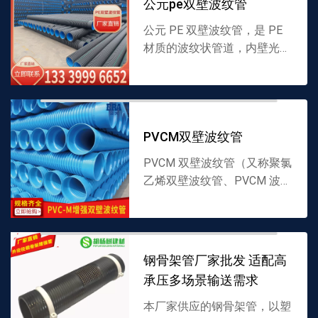
公元pe双壁波纹管
公元 PE 双壁波纹管，是 PE
材质的波纹状管道，内壁光
滑、外壁呈波纹结构，采用适
配材料制成，兼具强度与柔韧
性，适配多种液体输送场景。
厂家直供，支持批发，...
PVCM双壁波纹管
PVCM 双壁波纹管（又称聚氯
乙烯双壁波纹管、PVCM 波纹
管），以 PVCM 为原料制
成，双壁结构设计：内壁光滑
减少水流阻力，外壁波纹状增
强抗压性。产品耐...
钢骨架管厂家批发 适配高
承压多场景输送需求
本厂家供应的钢骨架管，以塑