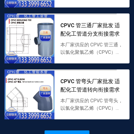
料制成，采用直线贯通结构，
专为 CPVC 化工管道直线延伸
衔接设计，耐腐耐温且密封性
CPVC 管三通厂家批发 适
强，支持批发...
配化工管道分支衔接需求
本厂家供应的 CPVC 管三通，
以氯化聚氯乙烯（CPVC）为
原料制成，采用分支结构，专
为 CPVC 管道分流 / 汇流衔接
设计，耐腐耐温，支持批发，
CPVC 管弯头厂家批发 适
详情可联...
配化工管道转向衔接需求
本厂家供应的 CPVC 管弯头，
以氯化聚氯乙烯（CPVC）为
原料制成，含 45、90 角度设
计，适配 CPVC 管道转向衔
接，耐腐耐温，支持批发，详