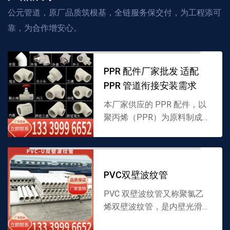
公元管道，原厂品质筑根基，全链服务保交付，为工程添可
靠，为合作增安心。
PPR 配件厂家批发 适配
PPR 管道衔接安装需求
本厂家供应的 PPR 配件，以
聚丙烯（PPR）为原料制成，
涵盖多种衔接类型，专为
PPR 管道系统拼接设计，耐
温性优且密封性强，支持批
发，详情可联系 133...
PVC双壁波纹管
PVC 双壁波纹管又称聚氯乙
烯双壁波纹管，是内壁光滑、
外壁呈波纹状的 PVC 管道，