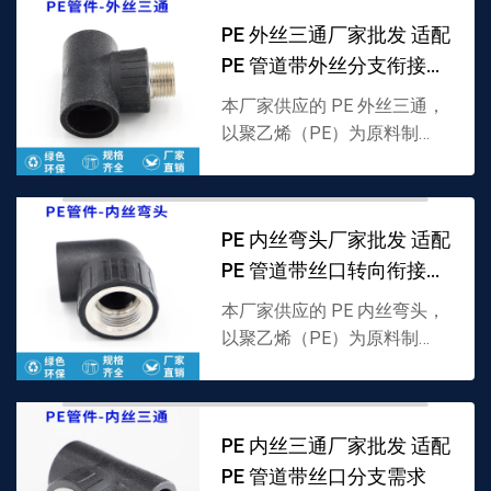
具防护与便捷检查功能，支持
PE 外丝三通厂家批发 适配
批发，详情可联系 13...
PE 管道带外丝分支衔接需
求
本厂家供应的 PE 外丝三通，
以聚乙烯（PE）为原料制
成，分支口外置螺纹结构，专
为 PE 管道带外丝分流设计，
耐低温且密封性强，支持批
PE 内丝弯头厂家批发 适配
发，详情可联系 133...
PE 管道带丝口转向衔接需
求
本厂家供应的 PE 内丝弯头，
以聚乙烯（PE）为原料制
成，一端为 PE 接口、一端内
置螺纹，专为 PE 管道带丝口
转向衔接设计，耐低温且密封
PE 内丝三通厂家批发 适配
性强，支持批发，...
PE 管道带丝口分支需求