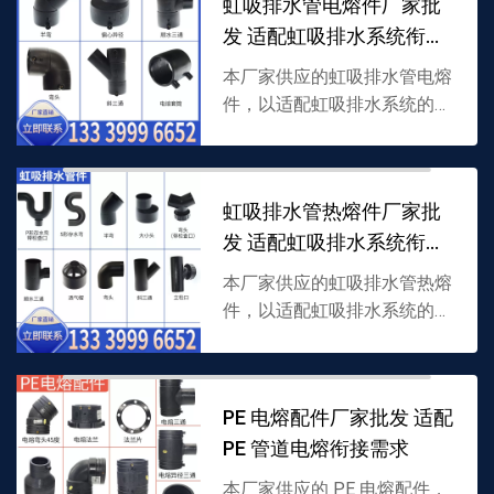
虹吸排水管电熔件厂家批
情可联系 13339...
发 适配虹吸排水系统衔接
需求
本厂家供应的虹吸排水管电熔
件，以适配虹吸排水系统的专
用材质加工，内置电热丝通过
电熔焊接实现管道紧密衔接，
耐瞬时高水压且密封好，支持
虹吸排水管热熔件厂家批
批发，详情可联系 1333...
发 适配虹吸排水系统衔接
需求
本厂家供应的虹吸排水管热熔
件，以适配虹吸排水系统的专
用材质加工，通过热熔焊接实
现管道紧密衔接，耐水压且密
封好，支持批发，详情可联系
PE 电熔配件厂家批发 适配
13339996652。
PE 管道电熔衔接需求
本厂家供应的 PE 电熔配件，