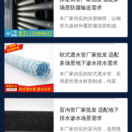
批发，详情可联系 13...
场景防腐输送需求
本厂家供应的涂塑钢管，以钢
管为基材外覆防腐涂层制成，
兼具钢材强度与涂层耐腐蚀
性，适配多种介质输送，支持
批发，详情可联系
软式透水管厂家批发 适配
13339996652。
多场景地下渗水排水需求
本厂家供应的软式透水管，采
用柔性透水材质制成，内置多
孔疏导结构，兼具高透水性与
柔韧性，专为地下渗水排水设
计，支持批发，详情可联系
盲沟管厂家批发 适配地下
13339996652。
排水渗水场景需求
本厂家供应的盲沟管，选用透