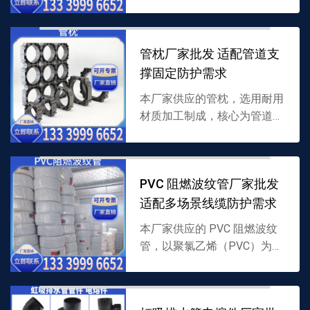
复合结构，专为 PPR 管与 PE
管跨材质衔接设计，密封性强
且适配多种介质，支持批
管枕厂家批发 适配管道支
发，...
撑固定防护需求
本厂家供应的管枕，选用耐用
材质加工制成，核心为管道支
撑结构，能稳固托举管道并隔
绝地面磨损，适配多种管道铺
设，支持批发，详情可联系
PVC 阻燃波纹管厂家批发
13339996652。
适配多场景线缆防护需求
本厂家供应的 PVC 阻燃波纹
管，以聚氯乙烯（PVC）为原
料并添加阻燃成分制成，波纹
结构兼具柔韧性与防护性，能
阻燃且防磨损，支持批发，详