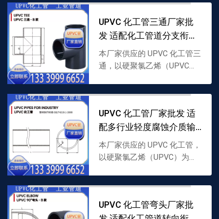
灵活对接与维护，耐轻度腐
UPVC 化工管三通厂家批
蚀，支持批发，详情可联系...
发 适配化工管道分支衔接
需求
本厂家供应的 UPVC 化工管三
通，以硬聚氯乙烯（UPVC）
为原料制成，采用分支结构，
专为 UPVC 化工管道分流 / 汇
流衔接打造，耐轻度腐蚀且密
UPVC 化工管厂家批发 适
封性强，...
配多行业轻度腐蚀介质输
送
本厂家供应的 UPVC 化工管，
以硬聚氯乙烯（UPVC）为原
料制成，具备良好耐腐性与稳
定性，适配轻度腐蚀介质输
送，支持批发，详情可联系
UPVC 化工管弯头厂家批
1333999665...
发 适配化工管道转向衔接