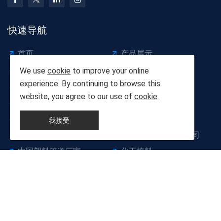
快速导航
首页
产品展示
新闻中心
成功案例
We use
cookie
to improve your online
experience. By continuing to browse this
技术支持
荣誉资质
website, you agree to our use of
cookie
.
联系我们
关于我们
Sitemap
公元管道
我接受
中国pe管厂家
湖北公元建材有限公司
中国塑料管道厂家
化工填料
HDPE管材
PPR管材
PVC管材