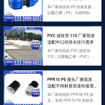
本厂家供应的 PE 快接直接，
以聚乙烯（PE）为原料制
成，采用免热熔快速衔接结
构，无需专业设备即可实现
PE 管道直线对接，密封性
PVC 波纹管 110 厂家批发
强，支持批发，详情可联系 ...
适配中口径排水排污需求
本厂家供应的 PVC 波纹管
110，以聚氯乙烯（PVC）为
原料制成，110mm 口径搭配
螺旋波纹结构，兼具柔韧性与
抗冲击性，适配中口径排水排
PPR 转 PE 接头厂家批发
污，支持批发，...
适配不同材质管道衔接需
求
本厂家供应的 PPR 转 PE 接
头，采用 PPR 与 PE 双材质