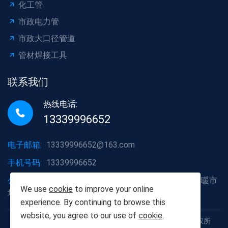
化工管
市政电力管
市政大口径管道
管材焊接工具
联系我们
热线电话:
13339996652
电子邮箱:
13339996652@163.com
手机号码:
13339996652
公司地址:
湖北省武汉市洪山区白沙洲大道烽火五金水暖市
We use
cookie
to improve your online
场A2栋6号
experience. By continuing to browse this
website, you agree to our use of
cookie
.
Copyright © 2012-2025 武汉胡杨树建材有限责任公司 版权所