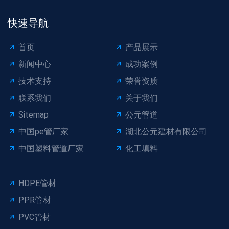
快速导航
首页
产品展示
新闻中心
成功案例
技术支持
荣誉资质
联系我们
关于我们
Sitemap
公元管道
中国pe管厂家
湖北公元建材有限公司
中国塑料管道厂家
化工填料
HDPE管材
PPR管材
PVC管材