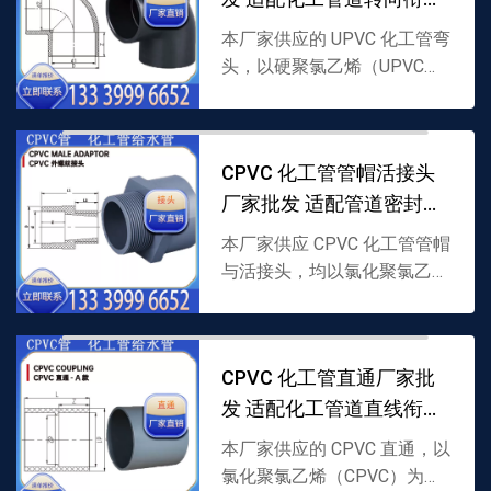
需求
本厂家供应的 UPVC 化工管弯
头，以硬聚氯乙烯（UPVC）
为原料制成，含 45、90 角度
设计，适配 UPVC 化工管道转
向衔接，耐轻度腐蚀且性能稳
CPVC 化工管管帽活接头
定，支...
厂家批发 适配管道密封衔
接需求
本厂家供应 CPVC 化工管管帽
与活接头，均以氯化聚氯乙烯
（CPVC）为原料制成，管帽
用于管道端口密封，活接头适
配管道灵活衔接，耐腐耐温，
CPVC 化工管直通厂家批
支持批发，详情可联...
发 适配化工管道直线衔接
需求
本厂家供应的 CPVC 直通，以
氯化聚氯乙烯（CPVC）为原