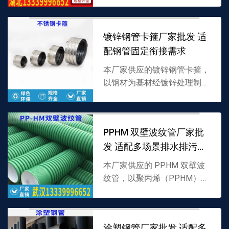
接设计，密封性强且适配管道
承压，支持批发，详情可联系
镀锌钢管卡箍厂家批发 适
13339996652。
配钢管固定衔接需求
本厂家供应的镀锌钢管卡箍，
以钢材为基材经镀锌处理制
成，采用卡扣式固定结构，专
为镀锌钢管安装固定设计，防
腐蚀且稳固性强，支持批发，
PPHM 双壁波纹管厂家批
详情可联系 13339996...
发 适配多场景排水排污需
求
本厂家供应的 PPHM 双壁波
纹管，以聚丙烯（PPHM）为
原料制成，采用内外双壁波纹
结构，兼具抗压强与耐腐蚀
性，适配排水排污场景，支持
涂塑钢管厂家批发 适配多