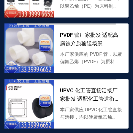
以聚乙烯（PE）为原料制
成，内置电热丝结构，通过电
熔焊接实现 PE 管道紧密衔
接，适配多种介质输送，支持
PVDF 管厂家批发 适配高
批发，详情可联系 13...
腐蚀介质输送场景
本厂家供应的 PVDF 管，以聚
偏氟乙烯（PVDF）为原料制
成，耐强腐蚀且耐温性优，专
为高腐蚀介质输送设计，支持
批发，详情可联系
UPVC 化工管直接活接厂
13339996652。
家批发 适配化工管道衔接
需求
本厂家供应 UPVC 化工管直接
与活接，均以硬聚氯乙烯
（UPVC）为原料制成，直接
用于管道直线衔接，活接适配