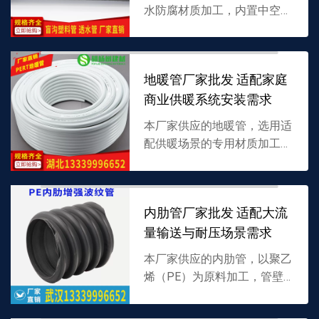
水防腐材质加工，内置中空或
多孔结构，专为地下积水渗透
排出设计，适配多场景排水工
程，支持批发，详情可联系
地暖管厂家批发 适配家庭
13339996652。
商业供暖系统安装需求
本厂家供应的地暖管，选用适
配供暖场景的专用材质加工，
具备良好耐热性与柔韧性，专
为地暖系统热水循环设计，支
持批发，详情可联系
内肋管厂家批发 适配大流
13339996652。
量输送与耐压场景需求
本厂家供应的内肋管，以聚乙
烯（PE）为原料加工，管壁
内置加强肋结构，兼具高耐压
性与大流量输送能力，适配多