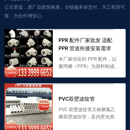
公元管道，原厂品质筑根基，全链服务保交付，为工程添可
靠，为合作增安心。
PPR 配件厂家批发 适配
PPR 管道衔接安装需求
本厂家供应的 PPR 配件，以
聚丙烯（PPR）为原料制成，
涵盖多种衔接类型，专为
PPR 管道系统拼接设计，耐
温性优且密封性强，支持批
发，详情可联系 133...
PVC双壁波纹管
PVC 双壁波纹管又称聚氯乙
烯双壁波纹管，是内壁光滑、
外壁呈波纹状的 PVC 管道，