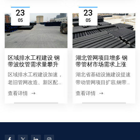
力本地工程高效推进。
质量与效益的可靠保障。
23
23
05
05
区域排水工程建设 钢
湖北管网项目增多 钢
带波纹管需求量攀升
带管材市场需求上涨
区域排水工程建设加速，
湖北省基础设施建设提速
老旧管网改造、新区配套
带动管网项目扩容,钢带管
等项目推动排水管材需求
材因高强度、耐腐蚀等优
查看详情
查看详情
增长，钢带波纹管因环刚
势需求增长,市政、燃气等
度高、耐腐蚀、安装便捷
领域应用广泛,成为区域管
等优势，成为排水工程优
网建设主流材料。
选，需求持续攀升。