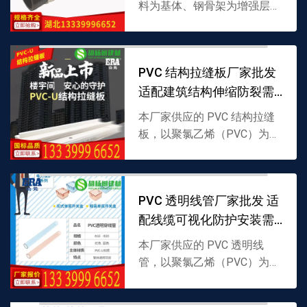
料为基体、钢骨架为增强层复
合制成，兼具塑料耐腐蚀性与
钢材承压性，适配多种介质输
送，支持批发，详情可联系
PVC 结构拉缝板厂家批发
13339996652。
适配建筑结构伸缩防裂需
求
本厂家供应的 PVC 结构拉缝
板，以聚氯乙烯（PVC）为原
料制成，具备良好弹性与抗老
化性，专为建筑结构伸缩缝填
充设计，可减少墙体开裂，支
PVC 透明线管厂家批发 适
持批发，详情可联系 ...
配线缆可视化防护安装需
求
本厂家供应的 PVC 透明线
管，以聚氯乙烯（PVC）为原
料制成，具备透明可视特性，
能直观查看内部线缆状态，兼