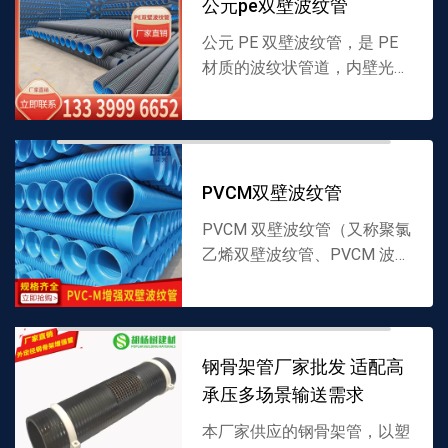
公元pe双壁波纹管
公元 PE 双壁波纹管，是 PE
材质的波纹状管道，内壁光
滑、外壁呈波纹结构，采用适
配材料制成，兼具强度与柔韧
性，适配多种液体输送场景。
厂家直供，支持批发，...
PVCM双壁波纹管
PVCM 双壁波纹管（又称聚氯
乙烯双壁波纹管、PVCM 波纹
管），以 PVCM 为原料制
成，双壁结构设计：内壁光滑
减少水流阻力，外壁波纹状增
强抗压性。产品耐...
钢骨架管厂家批发 适配高
承压多场景输送需求
本厂家供应的钢骨架管，以塑