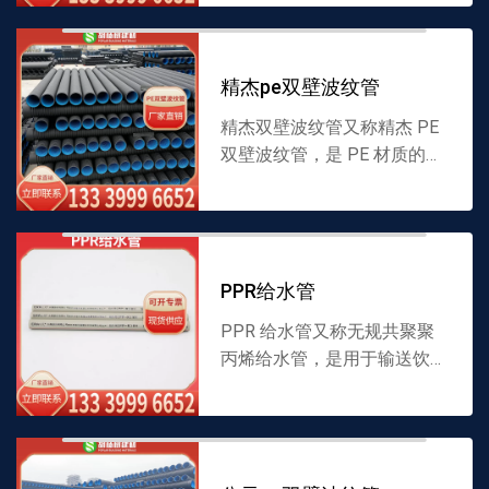
采用适配材料制成，兼具结构
强度与柔韧性，适配多种液体
输送场景，安装便捷。...
精杰pe双壁波纹管
精杰双壁波纹管又称精杰 PE
双壁波纹管，是 PE 材质的波
纹状管道，内壁光滑、外壁呈
波纹结构，采用适配材料制
成，兼具强度与柔韧性，适配
多种液体输送场景。厂...
PPR给水管
PPR 给水管又称无规共聚聚
丙烯给水管，是用于输送饮用
水的 PPR 材质管道，内壁光
滑不易结垢，采用适配材料制
成，具备耐腐蚀性，适配各类
给水场景，安装便捷。...