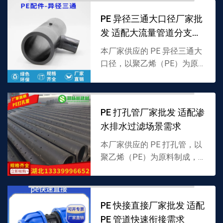
场景流体传输，支持批发，详
PE 异径三通大口径厂家批
情可联系 13339996...
发 适配大流量管道分支需
求
本厂家供应的 PE 异径三通大
口径，以聚乙烯（PE）为原
料制成，采用主支口径不同的
分支结构，专为大流量 PE 管
道分流 / 汇流设计，耐低温且
PE 打孔管厂家批发 适配渗
密封性强，支持...
水排水过滤场景需求
本厂家供应的 PE 打孔管，以
聚乙烯（PE）为原料制成，
管壁均匀分布透水孔，兼具渗
水过滤与排水功能，适配多场
景渗透排水，支持批发，详情
PE 快接直接厂家批发 适配
可联系 1333999...
PE 管道快速衔接需求