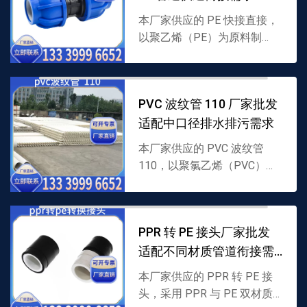
本厂家供应的 PE 快接直接，
以聚乙烯（PE）为原料制
成，采用免热熔快速衔接结
构，无需专业设备即可实现
PE 管道直线对接，密封性
PVC 波纹管 110 厂家批发
强，支持批发，详情可联系 ...
适配中口径排水排污需求
本厂家供应的 PVC 波纹管
110，以聚氯乙烯（PVC）为
原料制成，110mm 口径搭配
螺旋波纹结构，兼具柔韧性与
抗冲击性，适配中口径排水排
PPR 转 PE 接头厂家批发
污，支持批发，...
适配不同材质管道衔接需
求
本厂家供应的 PPR 转 PE 接
头，采用 PPR 与 PE 双材质