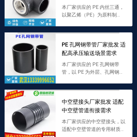
本厂家供应的 PE 内丝三通，
以聚乙烯（PE）为原料制
成，分支口内置螺纹结构，专
为 PE 管道带丝口分流设计，
密封性强且适配多介质，支持
PE 孔网钢带管厂家批发 适
批发，详情可联系 1...
配高承压输送场景需求
本厂家供应的 PE 孔网钢带
管，以 PE 为外层、孔网钢带
为增强层复合制成，兼具 PE
耐腐蚀性与钢带承压性，适配
多介质输送，支持批发，详情
中空壁接头厂家批发 适配
可联系 1333...
中空壁管道衔接需求
本厂家供应的中空壁接头，以
适配中空壁管道的专用材质制
成，采用贴合中空壁结构的衔