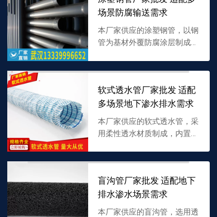
批发，详情可联系 13...
场景防腐输送需求
本厂家供应的涂塑钢管，以钢
管为基材外覆防腐涂层制成，
兼具钢材强度与涂层耐腐蚀
性，适配多种介质输送，支持
批发，详情可联系
软式透水管厂家批发 适配
13339996652。
多场景地下渗水排水需求
本厂家供应的软式透水管，采
用柔性透水材质制成，内置多
孔疏导结构，兼具高透水性与
柔韧性，专为地下渗水排水设
计，支持批发，详情可联系
盲沟管厂家批发 适配地下
13339996652。
排水渗水场景需求
本厂家供应的盲沟管，选用透