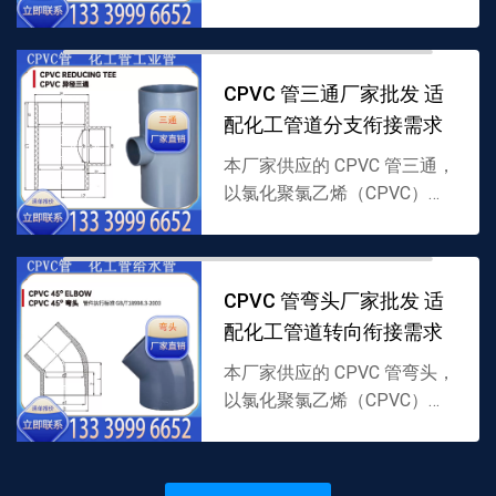
料制成，采用直线贯通结构，
专为 CPVC 化工管道直线延伸
衔接设计，耐腐耐温且密封性
CPVC 管三通厂家批发 适
强，支持批发...
配化工管道分支衔接需求
本厂家供应的 CPVC 管三通，
以氯化聚氯乙烯（CPVC）为
原料制成，采用分支结构，专
为 CPVC 管道分流 / 汇流衔接
设计，耐腐耐温，支持批发，
CPVC 管弯头厂家批发 适
详情可联...
配化工管道转向衔接需求
本厂家供应的 CPVC 管弯头，
以氯化聚氯乙烯（CPVC）为
原料制成，含 45、90 角度设
计，适配 CPVC 管道转向衔
接，耐腐耐温，支持批发，详