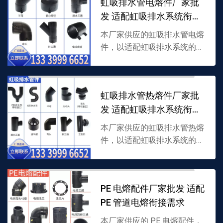
虹吸排水管电熔件厂家批
情可联系 13339...
发 适配虹吸排水系统衔接
需求
本厂家供应的虹吸排水管电熔
件，以适配虹吸排水系统的专
用材质加工，内置电热丝通过
电熔焊接实现管道紧密衔接，
耐瞬时高水压且密封好，支持
虹吸排水管热熔件厂家批
批发，详情可联系 1333...
发 适配虹吸排水系统衔接
需求
本厂家供应的虹吸排水管热熔
件，以适配虹吸排水系统的专
用材质加工，通过热熔焊接实
现管道紧密衔接，耐水压且密
封好，支持批发，详情可联系
PE 电熔配件厂家批发 适配
13339996652。
PE 管道电熔衔接需求
本厂家供应的 PE 电熔配件，