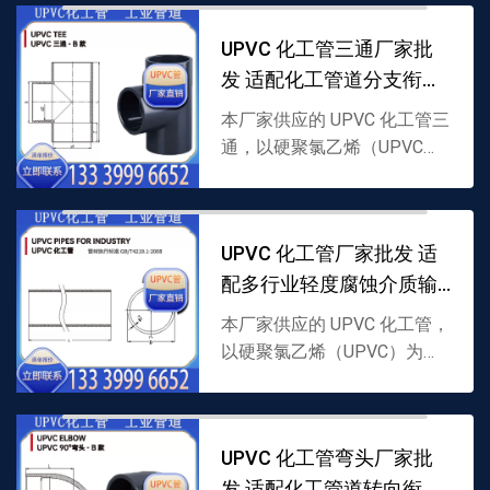
灵活对接与维护，耐轻度腐
UPVC 化工管三通厂家批
蚀，支持批发，详情可联系...
发 适配化工管道分支衔接
需求
本厂家供应的 UPVC 化工管三
通，以硬聚氯乙烯（UPVC）
为原料制成，采用分支结构，
专为 UPVC 化工管道分流 / 汇
流衔接打造，耐轻度腐蚀且密
UPVC 化工管厂家批发 适
封性强，...
配多行业轻度腐蚀介质输
送
本厂家供应的 UPVC 化工管，
以硬聚氯乙烯（UPVC）为原
料制成，具备良好耐腐性与稳
定性，适配轻度腐蚀介质输
送，支持批发，详情可联系
UPVC 化工管弯头厂家批
1333999665...
发 适配化工管道转向衔接