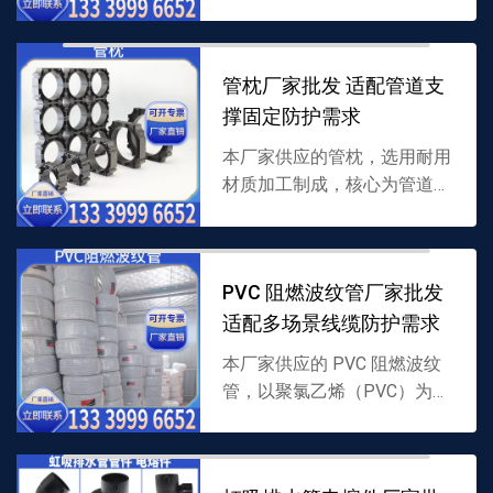
复合结构，专为 PPR 管与 PE
管跨材质衔接设计，密封性强
且适配多种介质，支持批
管枕厂家批发 适配管道支
发，...
撑固定防护需求
本厂家供应的管枕，选用耐用
材质加工制成，核心为管道支
撑结构，能稳固托举管道并隔
绝地面磨损，适配多种管道铺
设，支持批发，详情可联系
PVC 阻燃波纹管厂家批发
13339996652。
适配多场景线缆防护需求
本厂家供应的 PVC 阻燃波纹
管，以聚氯乙烯（PVC）为原
料并添加阻燃成分制成，波纹
结构兼具柔韧性与防护性，能
阻燃且防磨损，支持批发，详