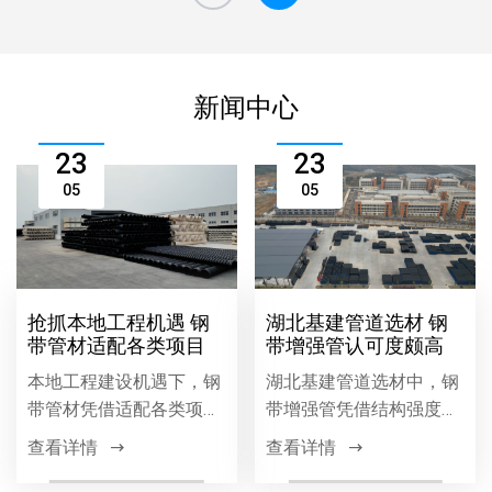
新闻中心
23
23
05
05
抢抓本地工程机遇 钢
湖北基建管道选材 钢
带管材适配各类项目
带增强管认可度颇高
本地工程建设机遇下，钢
湖北基建管道选材中，钢
带管材凭借适配各类项目
带增强管凭借结构强度
的优势，广泛应用于市政
高、耐腐蚀、施工便捷等
查看详情
查看详情
工程、排水系统、建筑管
优势，在市政排水排污工
道等领域，以优质性能助
程中广泛应用，成为工程