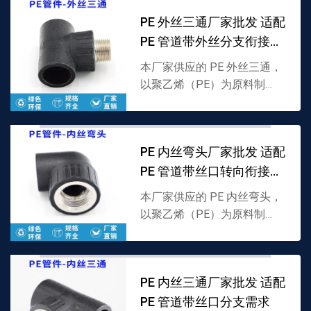
具防护与便捷检查功能，支持
PE 外丝三通厂家批发 适配
批发，详情可联系 13...
PE 管道带外丝分支衔接需
求
本厂家供应的 PE 外丝三通，
以聚乙烯（PE）为原料制
成，分支口外置螺纹结构，专
为 PE 管道带外丝分流设计，
耐低温且密封性强，支持批
PE 内丝弯头厂家批发 适配
发，详情可联系 133...
PE 管道带丝口转向衔接需
求
本厂家供应的 PE 内丝弯头，
以聚乙烯（PE）为原料制
成，一端为 PE 接口、一端内
置螺纹，专为 PE 管道带丝口
转向衔接设计，耐低温且密封
PE 内丝三通厂家批发 适配
性强，支持批发，...
PE 管道带丝口分支需求