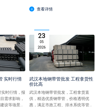
力，保障工程排水系统质量，...
查看详情
23
05
2026
管 实时行情
武汉本地钢带管批发 工程拿货性
价比高
管实时行情，报
武汉本地钢带管批发，工程拿货直
项目需求影响，
供，精选优质钢带管，价格透明优
村建设等场景下
惠，满足市政工程、排水系统等管道
.
采购需求，高性价比本地货源助...