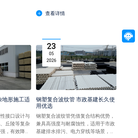
的...
腐蚀、安装便捷等优势，成...
查看详情
23
05
2026
杂地形施工适
钢塑复合波纹管 市政基建长久使
用优选
柔性接口设计与
钢塑复合波纹管凭借复合结构优势，
地、丘陵等复杂
兼具高强度与耐腐蚀性，适用于市政
性强，有效降低
基建排水排污、电力穿线等场景，以