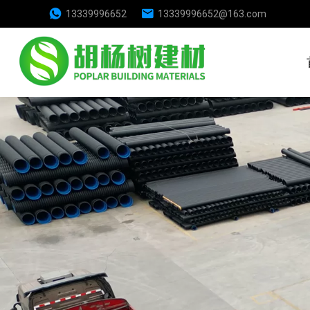
13339996652
13339996652@163.com