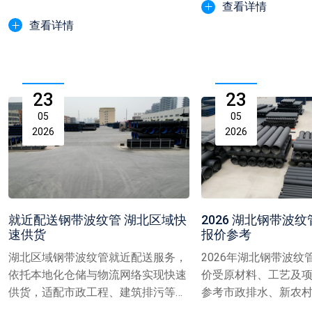
水流阻力、避免淤积堵塞，...
查看详情
查看详情
23
23
05
05
2026
2026
就近配送钢带波纹管 湖北区域快
2026 湖北钢带波纹
速供货
报价参考
湖北区域钢带波纹管就近配送服务，
2026年湖北钢带波纹
依托本地化仓储与物流网络实现快速
价受原材料、工艺及
供货，适配市政工程、建筑排污等管
参考市政排水、新农
道需求，保障项目进度，降...
不同口径产品价格范围..