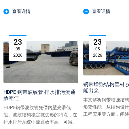
广泛,成为区域管网建...
施工难度，减少开挖量与
查看详情
查看详情
23
23
05
05
2026
2026
钢带增强结构管材 
能出众
HDPE 钢带波纹管 排水排污流通
效率佳
本文解析钢带增强结
形变性能，从结构设
HDPE钢带波纹管凭借内壁光滑低
工程应用等方面，阐
阻、波纹结构稳定抗变形的特点，在
合结构提升管道抗压能力
排水排污系统中流通效率高，可减少