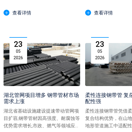
域，以优质性能助力本地工程...
用，成为工程质量与效益
查看详情
查看详情
23
23
05
05
2026
2026
湖北管网项目增多 钢带管材市场
柔性连接钢带管 复
需求上涨
配性强
湖北省基础设施建设提速带动管网项
柔性连接钢带管凭借
目扩容,钢带管材因高强度、耐腐蚀等
复合结构优势，在山
优势需求增长,市政、燃气等领域应用
地形管道施工中适配