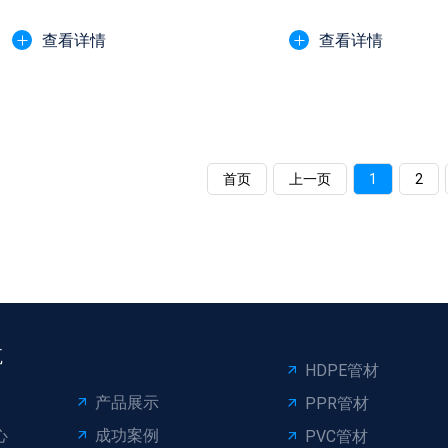
员提供适配管材选择指南。
力合理选择地下线缆保..
查看详情
查看详情
首页
上一页
1
2
航
HDPE管材
产品展示
PPR管材
心
成功案例
PVC管材