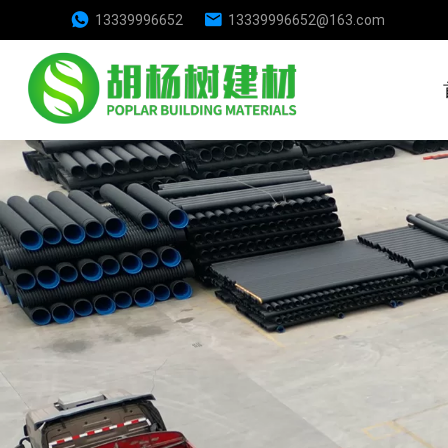
13339996652
13339996652@163.com