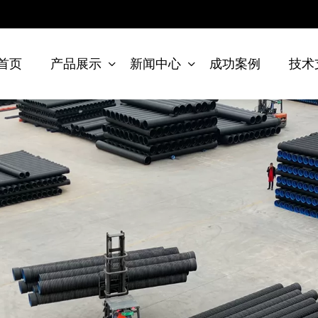
首页
产品展示
新闻中心
成功案例
技术