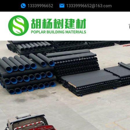
13339996652
13339996652@163.com