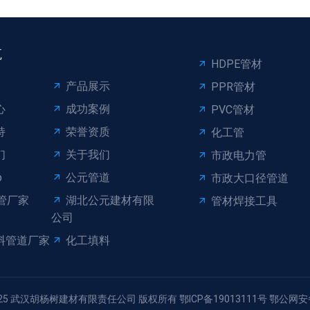
航
HDPE管材
产品展示
PPR管材
心
成功案例
PVC管材
持
荣誉资质
化工管
们
关于我们
市政电力管
p
公元管道
市政大口径管道
管厂家
湖北公元建材有限
管材焊接工具
公司
料管道厂家
化工填料
12-2025 武汉胡杨树建材有限责任公司 版权所有 鄂ICP备19013111号 鄂公网安备