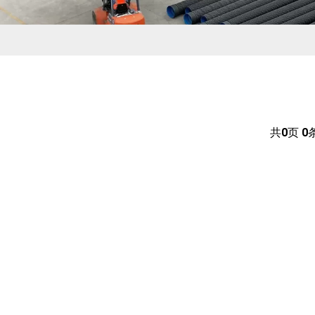
共
0
页
0