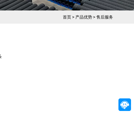
首页
>
产品优势
>
售后服务
条