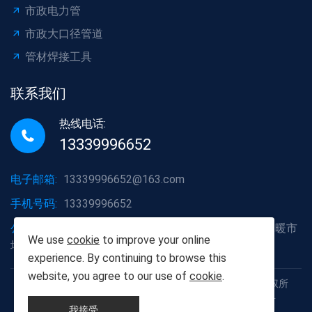
市政电力管
市政大口径管道
管材焊接工具
联系我们
热线电话:
13339996652
电子邮箱:
13339996652@163.com
手机号码:
13339996652
公司地址:
湖北省武汉市洪山区白沙洲大道烽火五金水暖市
We use
cookie
to improve your online
场A2栋6号
experience. By continuing to browse this
website, you agree to our use of
cookie
.
Copyright © 2012-2025 武汉胡杨树建材有限责任公司 版权所
有 鄂ICP备19013111号 鄂公网安备42011102005926号
我接受