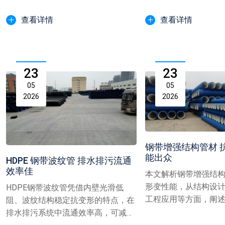
广泛,成为区域管网建...
施工难度，减少开挖量与
查看详情
查看详情
23
23
05
05
2026
2026
钢带增强结构管材 
能出众
HDPE 钢带波纹管 排水排污流通
效率佳
本文解析钢带增强结
形变性能，从结构设
HDPE钢带波纹管凭借内壁光滑低
工程应用等方面，阐
阻、波纹结构稳定抗变形的特点，在
合结构提升管道抗压能力
排水排污系统中流通效率高，可减少