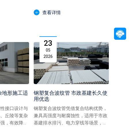
的...
腐蚀、安装便捷等优势，成...
查看详情
23
05
2026
杂地形施工适
钢塑复合波纹管 市政基建长久使
用优选
柔性接口设计与
钢塑复合波纹管凭借复合结构优势，
地、丘陵等复杂
兼具高强度与耐腐蚀性，适用于市政
性强，有效降低
基建排水排污、电力穿线等场景，以