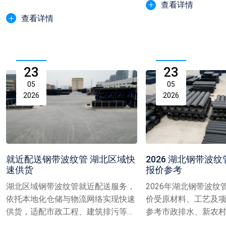
水流阻力、避免淤积堵塞，...
查看详情
查看详情
23
23
05
05
2026
2026
就近配送钢带波纹管 湖北区域快
2026 湖北钢带波纹
速供货
报价参考
湖北区域钢带波纹管就近配送服务，
2026年湖北钢带波纹
依托本地化仓储与物流网络实现快速
价受原材料、工艺及
供货，适配市政工程、建筑排污等管
参考市政排水、新农
道需求，保障项目进度，降...
不同口径产品价格范围..