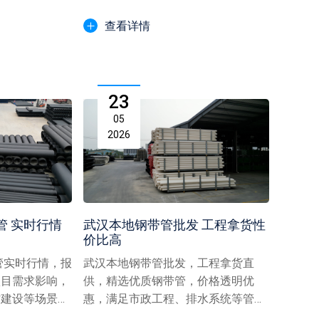
力，保障工程排水系统质量，...
查看详情
23
05
2026
管 实时行情
武汉本地钢带管批发 工程拿货性
价比高
管实时行情，报
武汉本地钢带管批发，工程拿货直
项目需求影响，
供，精选优质钢带管，价格透明优
村建设等场景下
惠，满足市政工程、排水系统等管道
.
采购需求，高性价比本地货源助...