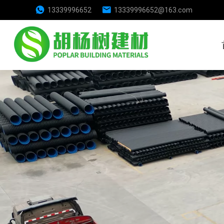
13339996652
13339996652@163.com