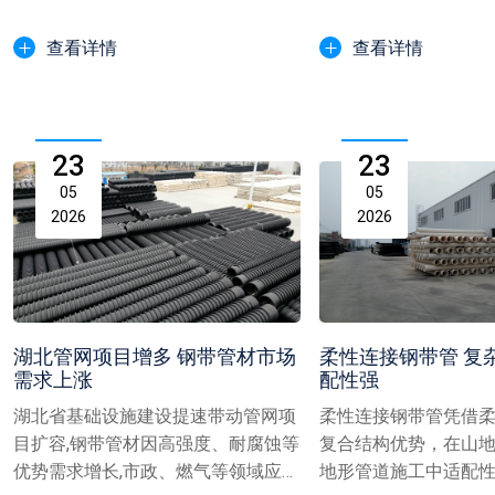
域，以优质性能助力本地工程...
用，成为工程质量与效益
查看详情
查看详情
23
23
05
05
2026
2026
湖北管网项目增多 钢带管材市场
柔性连接钢带管 复
需求上涨
配性强
湖北省基础设施建设提速带动管网项
柔性连接钢带管凭借
目扩容,钢带管材因高强度、耐腐蚀等
复合结构优势，在山
优势需求增长,市政、燃气等领域应用
地形管道施工中适配