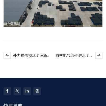
外力撞击损坏？应急
雨季电气部件进水？
修补不停水方案​
pe 管配件防短路 + 干
燥​
快速导航