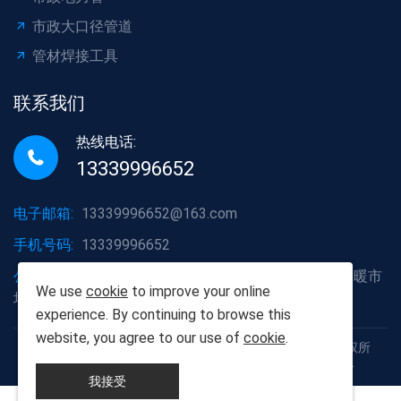
市政大口径管道
管材焊接工具
联系我们
热线电话:
13339996652
电子邮箱:
13339996652@163.com
手机号码:
13339996652
公司地址:
湖北省武汉市洪山区白沙洲大道烽火五金水暖市
We use
cookie
to improve your online
场A2栋6号
experience. By continuing to browse this
website, you agree to our use of
cookie
.
Copyright © 2012-2025 武汉胡杨树建材有限责任公司 版权所
有 鄂ICP备19013111号 鄂公网安备42011102005926号
我接受