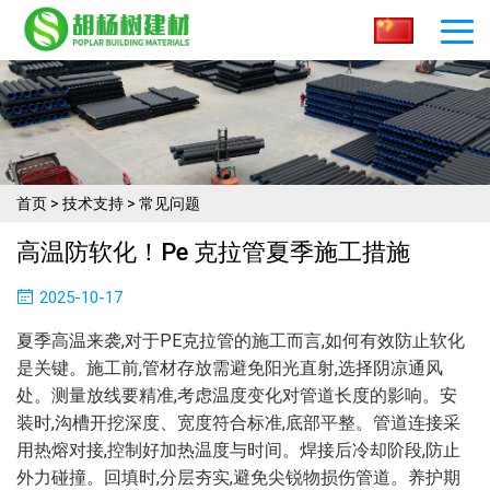
首页
>
技术支持
>
常见问题
高温防软化！pe 克拉管夏季施工措施​
2025-10-17
夏季高温来袭,对于PE克拉管的施工而言,如何有效防止软化
是关键。施工前,管材存放需避免阳光直射,选择阴凉通风
处。测量放线要精准,考虑温度变化对管道长度的影响。安
装时,沟槽开挖深度、宽度符合标准,底部平整。管道连接采
用热熔对接,控制好加热温度与时间。焊接后冷却阶段,防止
外力碰撞。回填时,分层夯实,避免尖锐物损伤管道。养护期