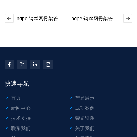
hdpe 钢丝网骨架管耐
hdpe 钢丝网骨架管强
腐蚀性有多强？恶劣
度升级秘诀：钢丝网
环境适用场景盘点​
层结构设计解析​
快速导航
首页
产品展示
新闻中心
成功案例
技术支持
荣誉资质
联系我们
关于我们