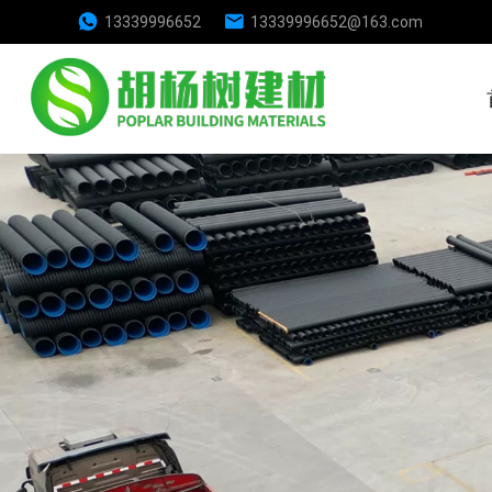
13339996652
13339996652@163.com