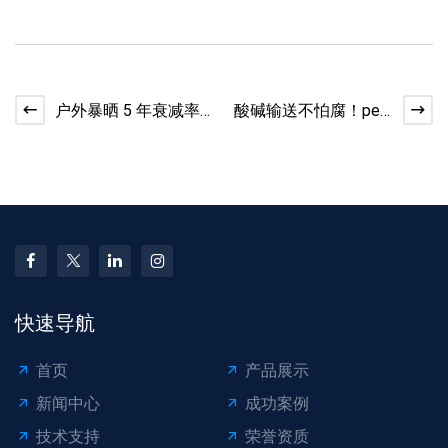
户外暴晒 5 年衰减率
酸碱输送不怕腐！pe
＜5%！pe 管配件抗老
管配件耐化学性有多
化力实测​
强？​
快速导航
首页
产品展示
新闻中心
成功案例
技术支持
荣誉资质