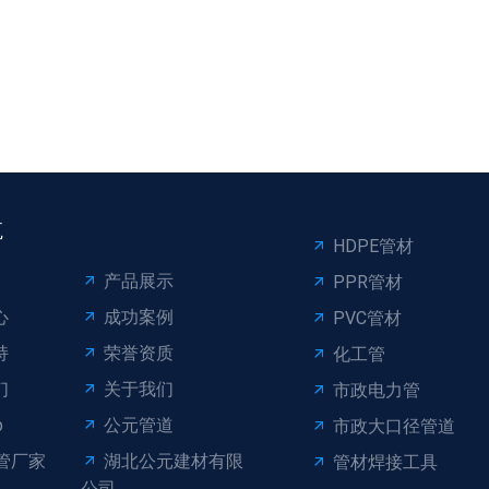
航
HDPE管材
产品展示
PPR管材
心
成功案例
PVC管材
持
荣誉资质
化工管
们
关于我们
市政电力管
p
公元管道
市政大口径管道
管厂家
湖北公元建材有限
管材焊接工具
公司