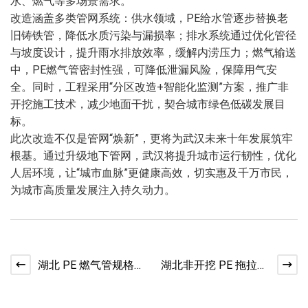
水、燃气等多场景需求。
改造涵盖多类管网系统：供水领域，PE给水管逐步替换老
旧铸铁管，降低水质污染与漏损率；排水系统通过优化管径
与坡度设计，提升雨水排放效率，缓解内涝压力；燃气输送
中，PE燃气管密封性强，可降低泄漏风险，保障用气安
全。同时，工程采用“分区改造+智能化监测”方案，推广非
开挖施工技术，减少地面干扰，契合城市绿色低碳发展目
标。
此次改造不仅是管网“焕新”，更将为武汉未来十年发展筑牢
根基。通过升级地下管网，武汉将提升城市运行韧性，优化
人居环境，让“城市血脉”更健康高效，切实惠及千万市民，
为城市高质量发展注入持久动力。
湖北 PE 燃气管规格选
湖北非开挖 PE 拖拉管
型 天然气输送管道适
定向钻施工管道使用
配标准
特点