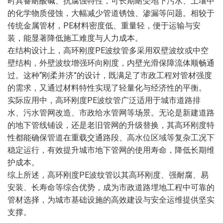
时具备耐酸碱、抗腐蚀特性，可长期耐受地下污水、土壤中
的化学物质侵蚀，大幅减少管道锈蚀、渗漏等问题。相较于
传统金属管材，PE材料密度低、重量轻，便于运输与安
装，能显著降低施工难度与人力成本。
在结构设计上，高环刚度PE波纹管多采用双壁波纹或中空
壁结构，外壁波纹增强环向刚度，内壁光滑保障流体顺畅通
过。这种“刚柔并济”的设计，既满足了市政工程对管材强度
的需求，又通过材料特性实现了轻量化与经济性的平衡。
实际应用中，高环刚度PE波纹管广泛适用于城市道路排
水、污水管网改造、市政给水管网等场景。无论是新建道路
的地下管线铺设，还是老旧管网的升级替换，其高环刚度特
性都能确保管道在重载交通路段、高水位区域等复杂工况下
稳定运行，有效提升城市地下管网的使用寿命，降低长期维
护成本。
综上所述，高环刚度PE波纹管以其高环刚度、强耐腐、易
安装、长寿命等综合优势，成为市政道路埋地工程中可靠的
管材选择，为城市基础设施的高效建设与安全运维提供坚实
支撑。