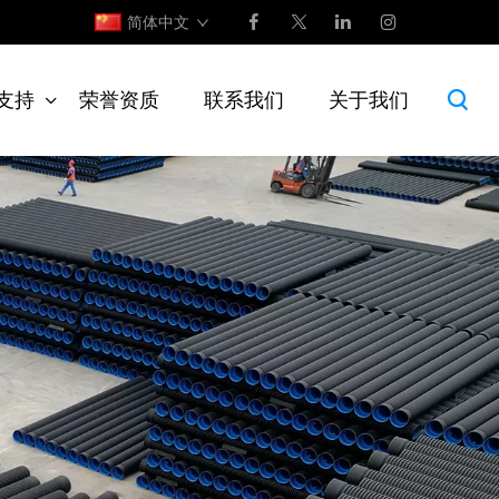
简体中文
支持
荣誉资质
联系我们
关于我们