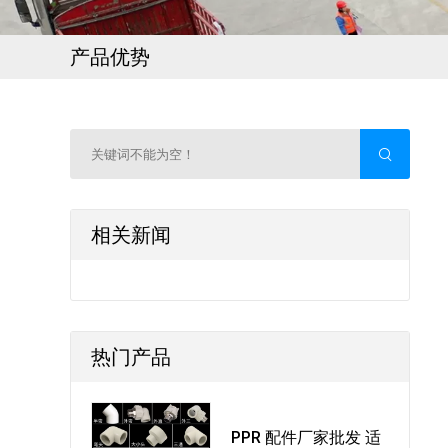
产品优势
相关新闻
热门产品
PPR 配件厂家批发 适