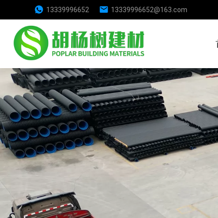
13339996652
13339996652@163.com