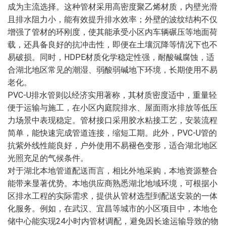
成为主流选择。这种管材采用高密度聚乙烯材质，内壁光滑
且排水阻力小，能有效提升排水效率；外壁的波纹结构不仅
增强了管材的环刚度，使其能承受小区内车辆碾压等地面荷
载，还具备良好的抗冲击性，即便在土壤沉降等情况下也不
易破损。同时，HDPE材质化学稳定性强，耐酸碱腐蚀，适
合湖北地区常见的潮湿、弱酸弱碱地下环境，长期使用不易
老化。
PVC-U排水管则以经济实用著称，其材质密度适中，重量轻
便于运输与施工，在小区内庭院排水、屋面雨水排放等低压
力场景中表现稳定。管材接口采用胶水粘接工艺，安装流程
简单，能快速完成管道连接，缩短工期。此外，PVC-U管的
抗紫外线性能良好，户外使用不易褪色变形，适合湖北地区
光照充足的气候条件。
对于湖北本地管道配送而言，相比外地采购，本地资源整合
能带来显著优势。本地供应商熟悉湖北地域环境，可根据小
区排水工程的实际需求，提供从管材选型到配送安装的一体
化服务。例如，在武汉、宜昌等城市的小区项目中，本地仓
储中心能实现24小时内管材调配，避免因长途运输导致的物