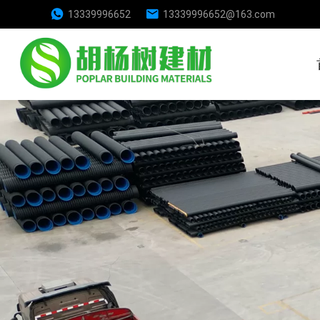
13339996652
13339996652@163.com