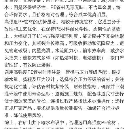
重量轻、安装便捷，同时内壁光滑、不易结垢，减少维护成
本；四是环保经济性，PE管材无毒无味，不含重金属，符
合环保要求，且价格相对合理，综合成本优势明显。
高强度PE管材的优势显著。相较于传统管材，它通过分子
改性和工艺优化，在保持PE材料耐化学性、柔韧性的基础
上，大幅提升了抗冲击强度和环刚度，能适应井下复杂地形
和压力变化。其断裂伸长率高，可吸收振动和沉降应力，避
免管道破裂；内壁光滑，水流阻力小，输水效率高，减少水
头损失；连接方式多样（如热熔对接、电熔连接），接口严
密性好，有效防止渗漏。
选用高强度PE管材时需注意：管径与压力等级匹配，根据
输水量、扬程及压力设计，选择符合压力等级的管材；关注
抗老化性能，评估管材抗紫外线、耐候性指标，确保井下潮
湿环境中使用寿命达标；遵循施工规范，配合巷道尺寸选择
便于搬运安装的管径，连接过程严格按技术标准操作；选择
正规厂家产品，要求提供质量检测报告，确保符合行业标
准，降低使用风险。
综上，在矿山井下输水布设中，合理选用高强度PE管材，