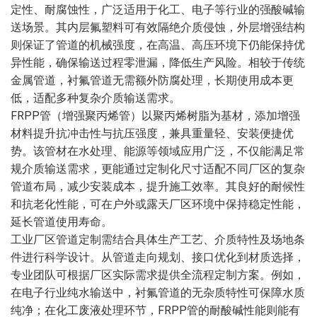
定性、耐腐蚀性，广泛适用于化工、电子等行业的强酸碱输
送场景。其内层氟塑料可有效隔绝介质侵蚀，外层增强结构
则保证了管道的机械强度，在高温、高压环境下仍能保持优
异性能，确保输送过程零泄漏，降低生产风险。相较于传统
金属管道，衬氟管道无需额外防腐处理，长期使用成本更
低，适配多种复杂介质输送需求。
FRPP管（增强聚丙烯管）以聚丙烯树脂为基材，添加增强
材料提升抗冲击性与抗压强度，兼具重量轻、安装便捷优
势。该管材在水处理、能源等领域应用广泛，不仅能满足常
规介质输送需求，更能通过定制化尺寸适配不同厂区的复杂
管道布局，减少安装成本，提升施工效率。其良好的耐候性
和抗老化性能，可在户外或露天厂区环境中保持稳定性能，
延长管道使用寿命。
工业厂区管道定制需结合具体生产工艺、介质特性及场地条
件进行科学设计。从管道走向规划、接口优化到材质选择，
专业团队可根据厂区实际需求提供全流程定制方案。例如，
在电子行业纯水输送中，衬氟管道的无杂质特性可保障水质
纯净；在化工废液处理环节，FRPP管的耐酸碱性能则能有