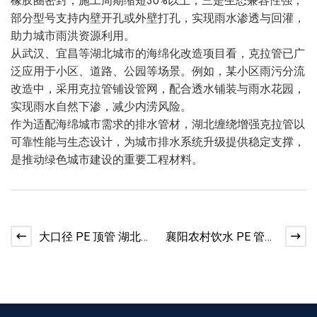
橡胶圈密封，施工周期缩短30%以上；三是生态兼容性强，
部分型号支持内壁开孔或外壁打孔，实现雨水渗透与回灌，
助力城市雨洪资源利用。
从武汉、宜昌等湖北城市的海绵化改造项目看，克拉管已广
泛应用于小区、道路、公园等场景。例如，某小区雨污分流
改造中，采用克拉管铺设管网，配合透水铺装与雨水花园，
实现雨水自然下渗，减少内涝风险。
作为适配海绵城市需求的排水管材，湖北缠绕增强克拉管以
可靠性能与生态设计，为城市排水系统升级提供稳定支撑，
是推动绿色城市建设的重要工程材料。
大口径 PE 顶管 湖北
襄阳农村饮水 PE 管
非开挖工程管道
安全输水改造货源