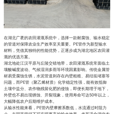
在湖北广袤的农田灌溉系统中，选择一款耐腐蚀、输水稳定
的管道对保障农业生产效率至关重要。PE管作为新型输水
材料，凭借其独特的性能优势，正逐步成为湖北地区农田灌
溉的优选方案。
湖北地处江汉平原与丘陵交错地带，农田灌溉系统常面临土
壤酸碱度波动、气候湿润多雨等环境因素影响。传统金属管
材易受腐蚀生锈，水泥管道则存在内壁粗糙、易结垢堵塞等
问题，而PE管（聚乙烯材质）化学稳定性强，能有效抵御
土壤中盐分、农作物残留化肥的侵蚀，即便长期埋于地下，
外壁也不易出现锈蚀、开裂现象，使用寿命可达50年以上，
大幅降低农户后期维护成本。
从输水性能来看，PE管内壁摩擦系数低，水流通过时阻力