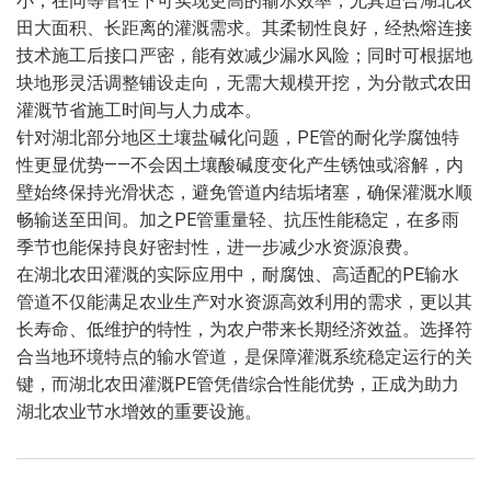
小，在同等管径下可实现更高的输水效率，尤其适合湖北农
田大面积、长距离的灌溉需求。其柔韧性良好，经热熔连接
技术施工后接口严密，能有效减少漏水风险；同时可根据地
块地形灵活调整铺设走向，无需大规模开挖，为分散式农田
灌溉节省施工时间与人力成本。
针对湖北部分地区土壤盐碱化问题，PE管的耐化学腐蚀特
性更显优势——不会因土壤酸碱度变化产生锈蚀或溶解，内
壁始终保持光滑状态，避免管道内结垢堵塞，确保灌溉水顺
畅输送至田间。加之PE管重量轻、抗压性能稳定，在多雨
季节也能保持良好密封性，进一步减少水资源浪费。
在湖北农田灌溉的实际应用中，耐腐蚀、高适配的PE输水
管道不仅能满足农业生产对水资源高效利用的需求，更以其
长寿命、低维护的特性，为农户带来长期经济效益。选择符
合当地环境特点的输水管道，是保障灌溉系统稳定运行的关
键，而湖北农田灌溉PE管凭借综合性能优势，正成为助力
湖北农业节水增效的重要设施。