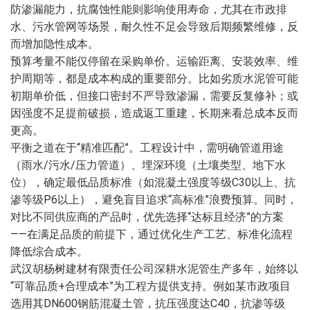
防渗漏能力，抗腐蚀性能则影响使用寿命，尤其在市政排
水、污水管网等场景，耐久性不足会导致后期频繁维修，反
而增加隐性成本。
预算考量不能仅停留在采购单价。运输距离、安装效率、维
护周期等，都是成本构成的重要部分。比如劣质水泥管可能
初期单价低，但接口密封不严导致渗漏，需要反复修补；或
因强度不足提前破损，造成返工重建，长期来看总成本反而
更高。
平衡之道在于“精准匹配”。工程设计中，需明确管道用途
（雨水/污水/压力管道）、埋深环境（土壤类型、地下水
位），确定最低品质标准（如混凝土强度等级C30以上、抗
渗等级P6以上），避免盲目追求“高标准”浪费预算。同时，
对比不同供应商的产品时，优先选择“达标且经济”的方案
——在满足品质的前提下，通过优化生产工艺、标准化流程
降低综合成本。
武汉胡杨树建材有限责任公司深耕水泥管生产多年，始终以
“可靠品质+合理成本”为工程方提供支持。例如某市政项目
选用其DN600钢筋混凝土管，抗压强度达C40，抗渗等级