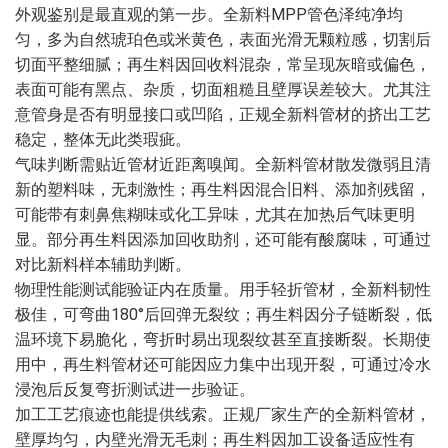
外观鉴别是最直观的第一步。全新料MPP管色泽纯净均
匀，多为自然琥珀色或米黄色，表面光滑无颗粒感，切割后
切面平整细腻；再生料因回收料混杂，常呈现灰暗或偏色，
表面可能有黑点、杂质，切面粗糙且壁厚误差较大。尤其注
意管身是否有明显接口或凹陷，正规全新料管材的挤出工艺
稳定，整体无此类瑕疵。
气味判断需贴近管材近距离嗅闻。全新料管材散发微弱且清
新的塑料味，无刺激性；再生料因混合旧料、添加剂残留，
可能带有刺鼻焦糊味或化工异味，尤其在加热后气味更明
显。部分再生料因添加回收助剂，还可能有酸腐味，可通过
对比新料样本辅助判断。
物理性能测试能验证内在质量。用手轻折管材，全新料韧性
极佳，可弯曲180°后回弹无裂纹；再生料因分子链断裂，低
温环境下易脆化，弯折时易出现裂纹甚至直接断裂。长期使
用中，再生料管材还可能因应力集中出现开裂，可通过冷水
浸泡后反复弯折测试进一步验证。
加工工艺痕迹也能提供线索。正规厂家生产的全新料管材，
壁厚均匀，内壁光滑无毛刺；再生料因加工设备适应性有