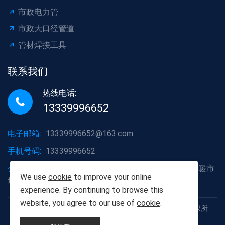
市政电力管
市政大口径管道
管材焊接工具
联系我们
热线电话:
13339996652
电子邮箱:
13339996652@163.com
手机号码:
13339996652
公司地址:
湖北省武汉市洪山区白沙洲大道烽火五金水暖市
We use
cookie
to improve your online
场A2栋6号
experience. By continuing to browse this
website, you agree to our use of
cookie
.
Copyright © 2012-2025 武汉胡杨树建材有限责任公司 版权所
有 鄂ICP备19013111号 鄂公网安备42011102005926号