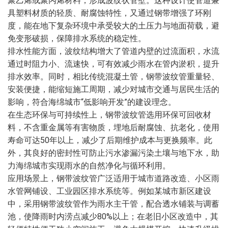
聚乙烯或聚丙烯材料，形成波纹状管壁。这种设计使管道兼
具塑料材质的轻质、耐腐蚀特性，又通过钢带增强了环刚
度，能在地下复杂环境中承受较大的土压力与地面荷载，避
免变形破损，保障排水系统的稳定性。
排水性能方面，波纹结构增大了管道内壁的过流面积，水流
通过时阻力小、流速快，可有效减少雨水在管内淤积，提升
排水效率。同时，相比传统混凝土管，钢带波纹管重量轻、
安装便捷，能缩短施工周期，减少对城市交通与居民生活的
影响，符合海绵城市“低影响开发”的建设理念。
在生态环保与可持续性上，钢带波纹管选用环保可回收材
料，不含重金属等有害物质，埋地后耐腐蚀、抗老化，使用
寿命可达50年以上，减少了后期维护成本与更换频率。此
外，其良好的密封性可防止污水渗漏污染土壤与地下水，助
力海绵城市实现雨水的自然净化与循环利用。
应用场景上，钢带波纹管广泛适用于城市道路改造、小区雨
水管网铺设、工业园区排水系统等。例如某城市新区建设
中，采用钢带波纹管作为雨水主干管，配合透水铺装与调蓄
池，使降雨时内涝点减少80%以上；在老旧小区改造中，其