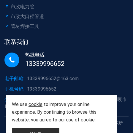
市政电力管
市政大口径管道
管材焊接工具
联系我们
热线电话:
13339996652
电子邮箱:
13339996652@163.com
手机号码:
13339996652
公司地址:
湖北省武汉市洪山区白沙洲大道烽火五金水暖市
We use
cookie
to improve your online
场A2栋6号
experience. By continuing to browse this
website, you agree to our use of
cookie
.
Copyright © 2012-2025 武汉胡杨树建材有限责任公司 版权所
有 鄂ICP备19013111号 鄂公网安备42011102005926号