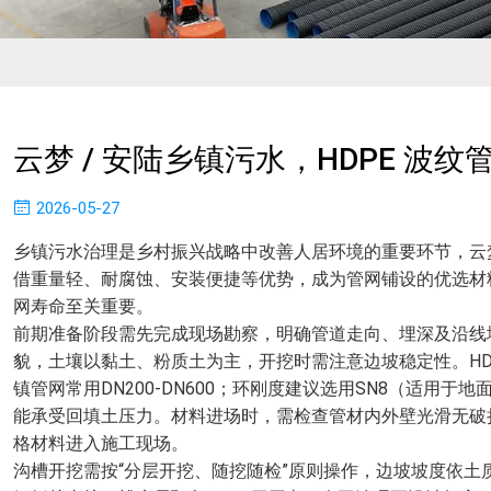
云梦 / 安陆乡镇污水，HDPE 波
2026-05-27
乡镇污水治理是乡村振兴战略中改善人居环境的重要环节，云
借重量轻、耐腐蚀、安装便捷等优势，成为管网铺设的优选材
网寿命至关重要。
前期准备阶段需先完成现场勘察，明确管道走向、埋深及沿线
貌，土壤以黏土、粉质土为主，开挖时需注意边坡稳定性。H
镇管网常用DN200-DN600；环刚度建议选用SN8（适用于
能承受回填土压力。材料进场时，需检查管材内外壁光滑无破
格材料进入施工现场。
沟槽开挖需按“分层开挖、随挖随检”原则操作，边坡坡度依土质调整