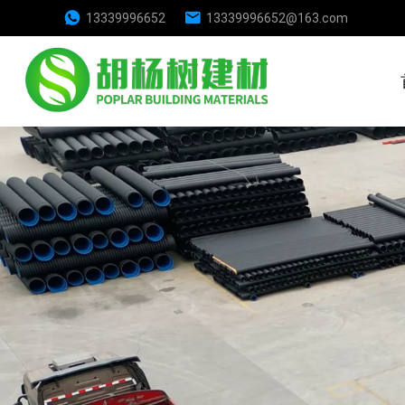
13339996652
13339996652@163.com