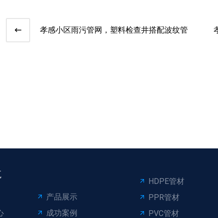
孝感小区雨污管网，塑料检查井搭配波纹管
航
HDPE管材
产品展示
PPR管材
心
成功案例
PVC管材