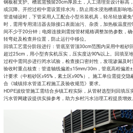
钢板桩支护。槽底需预留20cm厚原土，人工清理至设计标高
或沉降。开挖过程中需设置排水沟，防止雨水浸泡槽底影响地
管道铺设时，下管采用人工配合小型吊装机具，轻吊轻放避免管
时，需用专用清洁器去除接口表面油污、杂质，加热板温度控制在19
间不少于20分钟；电熔连接则需按管材规格调整加热参数，
转弯处及检查井位置，防止运行中移位。
回填工艺需分阶段进行：管底至管顶30cm范围内采用中粗砂
超过25cm，用小型夯实机压实，压实度达90%以上。回填至
过程中需同步进行闭水试验，检查接口密封性，发现渗漏及时
验收时重点核查：管道轴线偏差≤15mm/30m，管底高程偏差
计要求（中粗砂区≥95%，素土区≥90%）。施工单位需提
合《城镇排水管道工程施工及验收规范》要求。
HDPE波纹管施工需结合乡镇工程实际，从管材选型到回填
污水管网建设提供实操参考，助力乡村污水治理工程提质增效