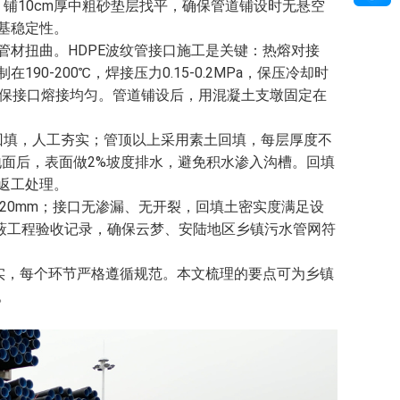
，铺10cm厚中粗砂垫层找平，确保管道铺设时无悬空
基稳定性。
材扭曲。HDPE波纹管接口施工是关键：热熔对接
0-200℃，焊接压力0.15-0.2MPa，保压冷却时
确保接口熔接均匀。管道铺设后，用混凝土支墩固定在
回填，人工夯实；管顶以上采用素土回填，每层厚度不
地面后，表面做2%坡度排水，避免积水渗入沟槽。回填
返工处理。
±20mm；接口无渗漏、无开裂，回填土密实度满足设
交隐蔽工程验收记录，确保云梦、安陆地区乡镇污水管网符
压实，每个环节严格遵循规范。本文梳理的要点可为乡镇
。