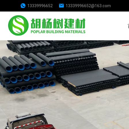
13339996652
13339996652@163.com