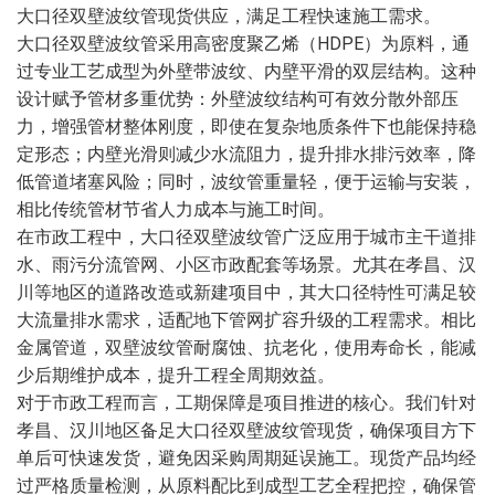
大口径双壁波纹管现货供应，满足工程快速施工需求。
大口径双壁波纹管采用高密度聚乙烯（HDPE）为原料，通
过专业工艺成型为外壁带波纹、内壁平滑的双层结构。这种
设计赋予管材多重优势：外壁波纹结构可有效分散外部压
力，增强管材整体刚度，即使在复杂地质条件下也能保持稳
定形态；内壁光滑则减少水流阻力，提升排水排污效率，降
低管道堵塞风险；同时，波纹管重量轻，便于运输与安装，
相比传统管材节省人力成本与施工时间。
在市政工程中，大口径双壁波纹管广泛应用于城市主干道排
水、雨污分流管网、小区市政配套等场景。尤其在孝昌、汉
川等地区的道路改造或新建项目中，其大口径特性可满足较
大流量排水需求，适配地下管网扩容升级的工程需求。相比
金属管道，双壁波纹管耐腐蚀、抗老化，使用寿命长，能减
少后期维护成本，提升工程全周期效益。
对于市政工程而言，工期保障是项目推进的核心。我们针对
孝昌、汉川地区备足大口径双壁波纹管现货，确保项目方下
单后可快速发货，避免因采购周期延误施工。现货产品均经
过严格质量检测，从原料配比到成型工艺全程把控，确保管