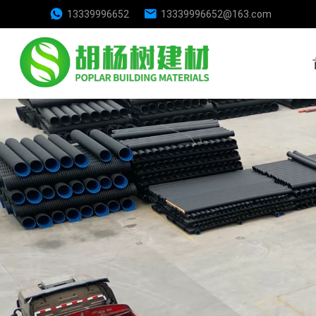
13339996652
13339996652@163.com