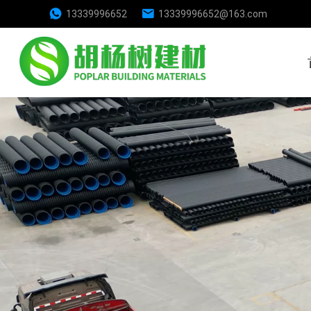
13339996652
13339996652@163.com