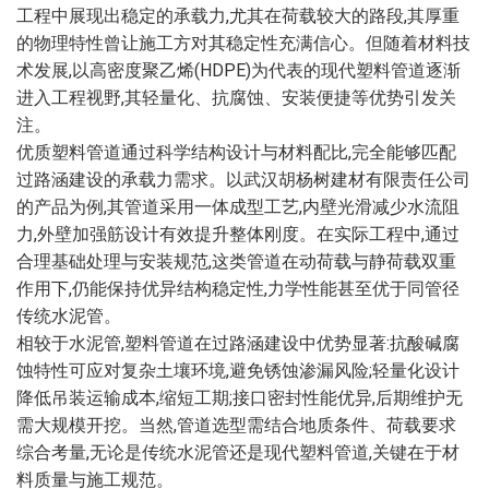
工程中展现出稳定的承载力,尤其在荷载较大的路段,其厚重
的物理特性曾让施工方对其稳定性充满信心。但随着材料技
术发展,以高密度聚乙烯(HDPE)为代表的现代塑料管道逐渐
进入工程视野,其轻量化、抗腐蚀、安装便捷等优势引发关
注。
优质塑料管道通过科学结构设计与材料配比,完全能够匹配
过路涵建设的承载力需求。以武汉胡杨树建材有限责任公司
的产品为例,其管道采用一体成型工艺,内壁光滑减少水流阻
力,外壁加强筋设计有效提升整体刚度。在实际工程中,通过
合理基础处理与安装规范,这类管道在动荷载与静荷载双重
作用下,仍能保持优异结构稳定性,力学性能甚至优于同管径
传统水泥管。
相较于水泥管,塑料管道在过路涵建设中优势显著:抗酸碱腐
蚀特性可应对复杂土壤环境,避免锈蚀渗漏风险;轻量化设计
降低吊装运输成本,缩短工期;接口密封性能优异,后期维护无
需大规模开挖。当然,管道选型需结合地质条件、荷载要求
综合考量,无论是传统水泥管还是现代塑料管道,关键在于材
料质量与施工规范。