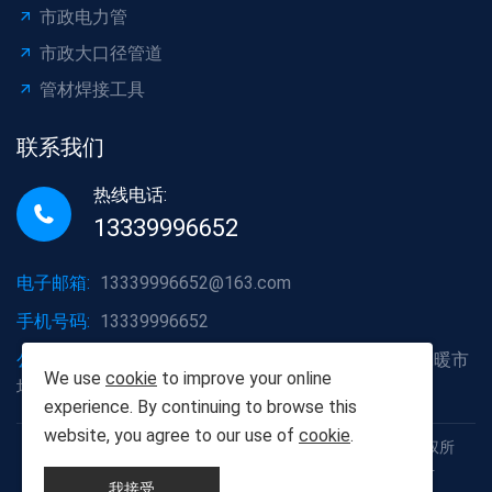
市政电力管
市政大口径管道
管材焊接工具
联系我们
热线电话:
13339996652
电子邮箱:
13339996652@163.com
手机号码:
13339996652
公司地址:
湖北省武汉市洪山区白沙洲大道烽火五金水暖市
We use
cookie
to improve your online
场A2栋6号
experience. By continuing to browse this
website, you agree to our use of
cookie
.
Copyright © 2012-2025 武汉胡杨树建材有限责任公司 版权所
有 鄂ICP备19013111号 鄂公网安备42011102005926号
我接受