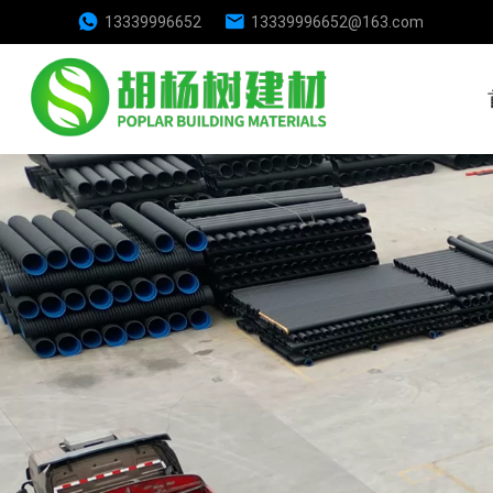
13339996652
13339996652@163.com