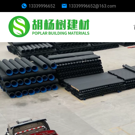
13339996652
13339996652@163.com