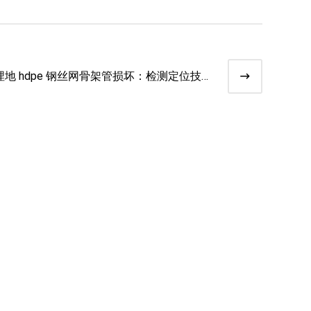
埋地 hdpe 钢丝网骨架管损坏：检测定位技巧
与修补工艺​