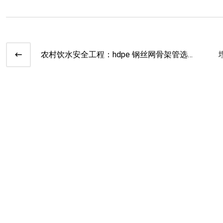
农村饮水安全工程：hdpe 钢丝网骨架管选型
与卫生标准解读​