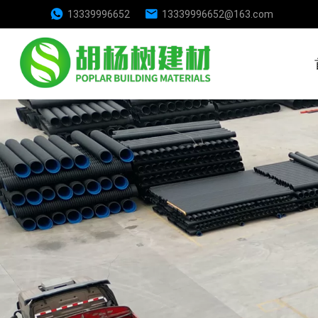
13339996652
13339996652@163.com