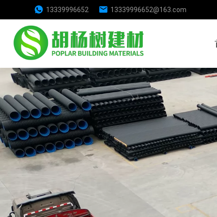
13339996652
13339996652@163.com