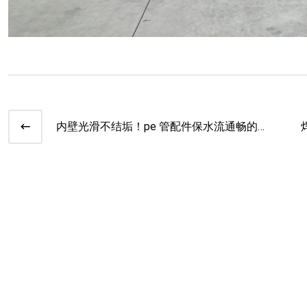
内壁光滑不结垢！pe 管配件保水流通畅的秘
诀​