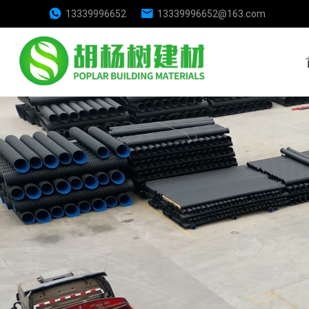
13339996652
13339996652@163.com