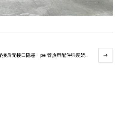
焊接后无接口隐患！pe 管热熔配件强度媲美
管材​