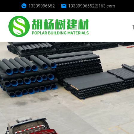
13339996652
13339996652@163.com