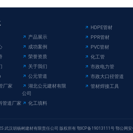
航
HDPE管材
产品展示
PPR管材
心
成功案例
PVC管材
持
荣誉资质
化工管
们
关于我们
市政电力管
p
公元管道
市政大口径管道
管厂家
湖北公元建材有限
管材焊接工具
公司
料管道厂家
化工填料
12-2025 武汉胡杨树建材有限责任公司 版权所有 鄂ICP备19013111号 鄂公网安备