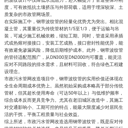
的波纹设计不仅降低水流阻力，还大幅提升了管道整体环刚
度，可有效抵抗土壤挤压与外部荷载，适用于埋深较深、土
质复杂的市政管网场景。
在实际施工中，钢带波纹管的轻量化优势尤为突出。相比混
凝土管，其重量仅为传统管材的1/5至1/3，便于运输与吊
装，可减少施工机械依赖，缩短工期。同时，管道采用承插
式或热熔对接接口，安装工艺成熟，接口密封性能优异，能
有效避免渗漏风险，降低后期维护成本。此外，钢带波纹管
的管径适配范围广，从DN300至DN2000均可覆盖，能灵活
应对不同路段的排水需求，且材料可回收，符合绿色工程建
设理念。
市政污水管网改造项目中，钢带波纹管的实用价值还体现在
全生命周期成本优势上。虽然初始采购成本略高于部分传统
管材，但其超长使用寿命（可达50年以上）与低维护频率，
综合成本反而更具竞争力。尤其在老旧城区改造中，其施工
对交通影响小、工期可控的特点，能最大限度减少对居民生
活的干扰，平衡工程质量与社会效益。
综上所述，市政污水管网改造选用钢带波纹管，既是应对传