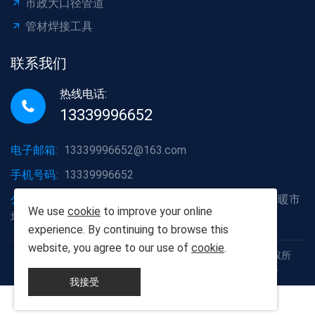
市政大口径管道
管材焊接工具
联系我们
热线电话:
13339996652
电子邮箱:
13339996652@163.com
手机号码:
13339996652
公司地址:
湖北省武汉市洪山区白沙洲大道烽火五金水暖市
We use
cookie
to improve your online
场A2栋6号
experience. By continuing to browse this
website, you agree to our use of
cookie
.
Copyright © 2012-2025 武汉胡杨树建材有限责任公司 版权所
有 鄂ICP备19013111号 鄂公网安备42011102005926号
我接受